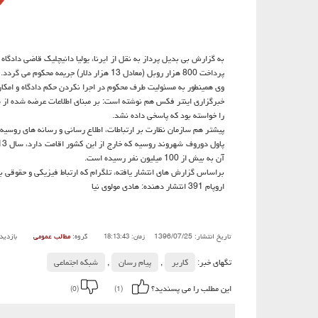
به گزارش بی بدیل پرداز به نقل از ایرنا، یولیا دانیچلیك قاضی دادگ
پرداخت 800 هزار روبل (معادل 13 هزار دلار) جریمه محكوم می گردد.
وی همینطور به مسئولیت طرف محكوم در اجرا نكردن حكم دادگاه و امكا
خبرگزاری اینتر فكس هم نوشته است: بر مبنای اطلاعات عرضه شده از 
را خواسته بود كه پاسخی داده نشد.
پیشتر هم سازمان نظارت بر ارتباطات، اطلاع رسانی و رسانه های روسیه 
آن به بیش از 100 میلیون نفر رسیده است.
براساس گزارش های انتشار یافته، تلگرام كه ارتباط فیزیكی و حقوقی با
اروپام 391 انتشار دهنده: هادی مولوی نیا
تاریخ انتشار: 1396/07/25
گروه:
مطالب عمومی
بازدید
زمان: 18:13:43
تگهای خبر:
كاربر
,
پیام رسان
,
شبكه اجتماعی
این مطلب را می پسندید؟
(0)
(1)