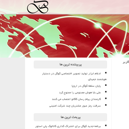
اربر
پربیننده ترین ها
ادغام ابزار تولید تصویر اختصاصی گوگل در دستیار
هوشمند جمینای
پایان سلطه گوگل در اروپا
علی بابا هوش مصنوعی را ممنوع کرد
کارمندان پیام رسان کاکائو اعتصاب می کنند
سرقت رمز عبور مشتریان چند شرکت امنیتی
پربحث ترین ها
برنامه جدید گوگل برای اشتراک گذاری کاتالوگ پلی استور