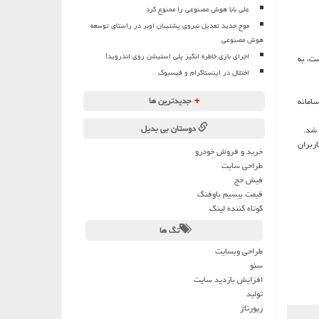
علی بابا هوش مصنوعی را ممنوع کرد
موج جدید تعدیل نیروی پشتیبان اوبر در راستای توسعه
هوش مصنوعی
اجرای بازی خاطره انگیز پلی استیشن روی اندروید!
ست، به
اختلال در اینستاگرام و فیسبوک
+
جدیدترین ها
امانه
دوستان بی بدیل
 شد.
ار كاربران
خرید و فروش خودرو
طراحی سایت
فیش حج
قیمت بیسیم باوفنگ
کوتاه کننده لینک
تگ ها
طراحی وبسایت
سئو
افزایش بازدید سایت
تولید
رپورتاژ