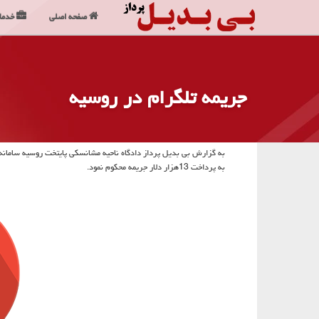
صفحه اصلی
خدما
جریمه تلگرام در روسیه
به گزارش بی بدیل پرداز دادگاه ناحیه مشانسكی پایتخت روسیه سامانه 
به پرداخت 13هزار دلار جریمه محكوم نمود.