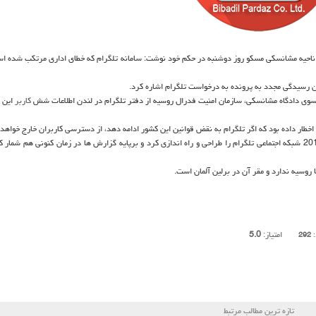
اه ناحیه مشانسكی مسكو روز دوشنبه در حكم خود نوشت: سامانه تلگرام كه خطای اداری مرتكب شده ا
ن رسیدگی مجدد به پرونده به درخواست تلگرام اشاره كرد.
سوی دادگاه مشانسكی، سازمان امنیت فدرال روسیه از دفتر تلگرام در لندن اطلاعات شش
كاربر
این س
اخطار داده بود كه اگر تلگرام به نقض قوانین این كشور ادامه دهد، از دسترسی كاربران خارج خواهد
پاول دوروف شهروند روسیه كه خارج از این كشور اقامت دارد، سال 2013 شبكه اجتماعی تلگرام را طراحی و راه اندازی كرد و برپایه گزارش ها در زمان كنونی هم شم
 روسیه ندارد و مقر آن در برلین آلمان است.
امتیاز:
5.0
:
292
تازه ترین مطالب مرتبط