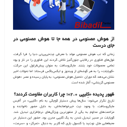
از هوش مصنوعی در همه جا تا هوش مصنوعی در
جای درست
زمانی که تب هوش مصنوعی مولد با معرفی چت‌جی‌پی‌تی دنیا را فرا گرفت،
غول‌های فناوری در رقابتی جنون‌آمیز تلاش کردند این فناوری را در تار و پود
تمامی محصولات خود بتنند. مایکروسافت به عنوان پیش‌قراول این حرکت،
«کوپایلت» را به هر گوشه‌ای از ویندوز و ایکس‌باکس فرستاد؛ اما تحولات اخیر
نشان می‌دهد که دوران «تحمیل هوش مصنوعی» به پایان رسیده و عصر «هوش
مصنوعی گزینشی» آغاز شده است.
ظهور پدیده «کِلیپی ۲.۰»؛ چرا کاربران مقاومت کردند؟
تاریخ تکرار می‌شود؛ سال‌ها پیش دستیار کوچکی به نام «کلیپی» در آفیس
مایکروسافت، با وجود نیت خیرخواهانه‌اش، به دلیل حضور ناخوانده و
مزاحمت‌های مداوم به یکی از منفورترین ویژگی‌های نرم‌افزاری تبدیل شد.
کوپایلت در مسیر تبدیل شدن به یک کلیپی مدرن بود. حضور این دستیار در
محیط‌هایی مثل نوت‌پد یا کنسول بازی که کاربر به دنبال «تمرکز» و «سرعت»