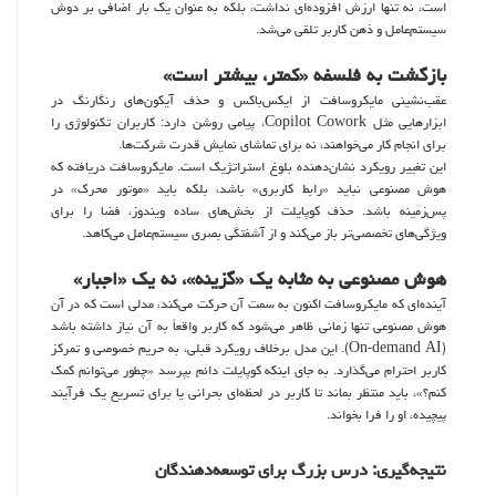
است، نه تنها ارزش افزوده‌ای نداشت، بلکه به عنوان یک بار اضافی بر دوش
سیستم‌عامل و ذهن کاربر تلقی می‌شد.
بازگشت به فلسفه «کمتر، بیشتر است»
عقب‌نشینی مایکروسافت از ایکس‌باکس و حذف آیکون‌های رنگارنگ در
ابزارهایی مثل Copilot Cowork، پیامی روشن دارد: کاربران تکنولوژی را
برای انجام کار می‌خواهند، نه برای تماشای نمایش قدرت شرکت‌ها.
این تغییر رویکرد نشان‌دهنده بلوغ استراتژیک است. مایکروسافت دریافته که
هوش مصنوعی نباید «رابط کاربری» باشد، بلکه باید «موتور محرک» در
پس‌زمینه باشد. حذف کوپایلت از بخش‌های ساده ویندوز، فضا را برای
ویژگی‌های تخصصی‌تر باز می‌کند و از آشفتگی بصری سیستم‌عامل می‌کاهد.
هوش مصنوعی به مثابه یک «گزینه»، نه یک «اجبار»
آینده‌ای که مایکروسافت اکنون به سمت آن حرکت می‌کند، مدلی است که در آن
هوش مصنوعی تنها زمانی ظاهر می‌شود که کاربر واقعاً به آن نیاز داشته باشد
(On-demand AI). این مدل برخلاف رویکرد قبلی، به حریم خصوصی و تمرکز
کاربر احترام می‌گذارد. به جای اینکه کوپایلت دائم بپرسد «چطور می‌توانم کمک
کنم؟»، باید منتظر بماند تا کاربر در لحظه‌ای بحرانی یا برای تسریع یک فرآیند
پیچیده، او را فرا بخواند.
نتیجه‌گیری: درس بزرگ برای توسعه‌دهندگان