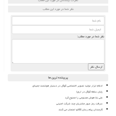
نظرات بینندگان در مورد این مطلب
نظر شما در مورد این مطلب
نظر شما در مورد مطلب:
پربیننده ترین ها
ادغام ابزار تولید تصویر اختصاصی گوگل در دستیار هوشمند جمینای
پایان سلطه گوگل در اروپا
علی بابا هوش مصنوعی را ممنوع کرد
سرقت رمز عبور مشتریان چند شرکت امنیتی
کارمندان پیام رسان کاکائو اعتصاب می کنند