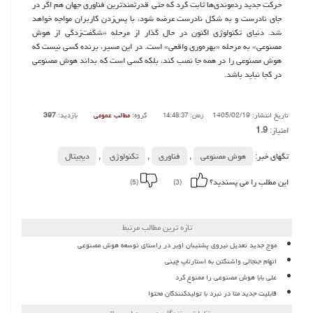
حرکت جدید ردموندی‌ها ثابت کرد که حتی قدرتمندترین فناوری جهان هم اگر در
جای نادرست و به شکل نادرست عرضه شود، با پس‌زدن کاربران مواجه خواهد
شد. دنیای تکنولوژی اکنون در حال گذار از مرحله «شگفت‌زدگی از هوش
مصنوعی» به مرحله «بهره‌وری واقعی» است. در این مسیر، برنده کسی نیست که
هوش مصنوعی را در همه جا نصب کند، بلکه کسی است که بداند هوش مصنوعی
در کجا نباید باشد.
تاریخ انتشار: 1405/02/19
گروه:
مطالب عمومی
بازدید:
397
زمان: 14:48:37
امتیاز:
1.9
تگهای خبر:
هوش مصنوعی
,
فناوری
,
تكنولوژی
,
دیجیتال
این مطلب را می پسندید؟
(5)
(3)
تازه ترین مطالب مرتبط
موج جدید تعدیل نیروی پشتیبان اوبر در راستای توسعه هوش مصنوعی
اتهام جنجالی واشنگتن به استارتاپ چینی
علی بابا هوش مصنوعی را ممنوع کرد
قابلیت جدید متا در نبرد با تولیدکنندگان محتوا