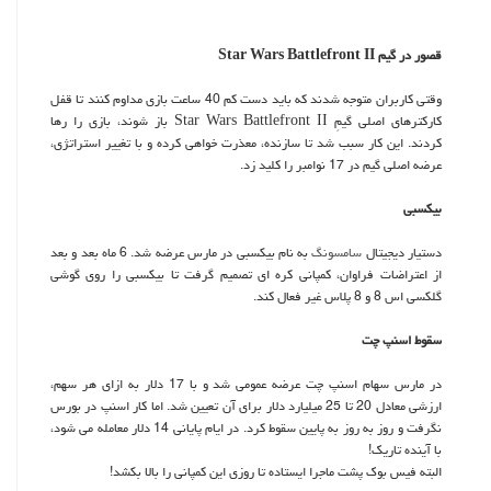
قصور در گیم Star Wars Battlefront II
وقتی كاربران متوجه شدند كه باید دست كم 40 ساعت بازی مداوم كنند تا قفل
كاركترهای اصلی گیمِ Star Wars Battlefront II باز شوند، بازی را رها
كردند. این كار سبب شد تا سازنده، معذرت خواهی كرده و با تغییر استراتژی،
عرضه اصلی گیم در 17 نوامبر را كلید زد.
بیكسبی
دستیار دیجیتال
سامسونگ
به نام بیكسبی در مارس عرضه شد. 6 ماه بعد و بعد
از اعتراضات فراوان، كمپانی كره ای تصمیم گرفت تا بیكسبی را روی گوشی
گلكسی اس 8 و 8 پلاس غیر فعال كند.
سقوط اسنپ چت
در مارس سهام اسنپ چت عرضه عمومی شد و با 17 دلار به ازای هر سهم،
ارزشی معادل 20 تا 25 میلیارد دلار برای آن تعیین شد. اما كار اسنپ در بورس
نگرفت و روز به روز به پایین سقوط كرد. در ایام پایانی 14 دلار معامله می شود،
با آینده تاریك!
البته فیس بوك پشت ماجرا ایستاده تا روزی این كمپانی را بالا بكشد!