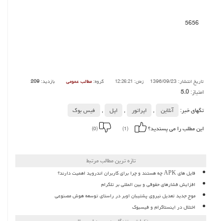
5656
تاریخ انتشار: 1396/09/23
گروه:
مطالب عمومی
بازدید:
209
زمان: 12:26:21
امتیاز:
5.0
تگهای خبر:
آنلاین
,
اپراتور
,
اپل
,
فیس بوك
این مطلب را می پسندید؟
(0)
(1)
تازه ترین مطالب مرتبط
فایل های APK چه هستند و چرا برای کاربران اندروید اهمیت دارند؟
افزایش فشارهای حقوقی و بین المللی بر تلگرام
موج جدید تعدیل نیروی پشتیبان اوبر در راستای توسعه هوش مصنوعی
اختلال در اینستاگرام و فیسبوک