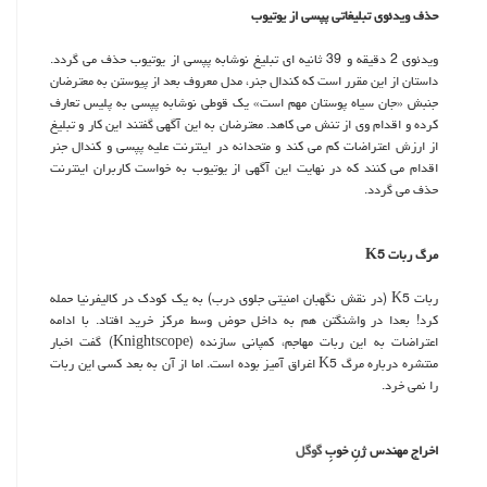
حذف ویدئوی تبلیغاتی پپسی از یوتیوب
ویدئوی 2 دقیقه و 39 ثانیه ای تبلیغ نوشابه پپسی از یوتیوب حذف می گردد.
داستان از این مقرر است كه كندال جنر، مدل معروف بعد از پیوستن به معترضان
جنبش «جان سیاه پوستان مهم است» یك قوطی نوشابه پپسی به پلیس تعارف
كرده و اقدام وی از تنش می كاهد. معترضان به این آگهی گفتند این كار و تبلیغ
از ارزش اعتراضات كم می كند و متحدانه در اینترنت علیه پپسی و كندال جنر
اقدام می كنند كه در نهایت این آگهی از یوتیوب به خواست كاربران اینترنت
حذف می گردد.
مرگ ربات K5
ربات K5 (در نقش نگهبان امنیتی جلوی درب) به یك كودك در كالیفرنیا حمله
كرد! بعدا در واشنگتن هم به داخل حوض وسط مركز خرید افتاد. با ادامه
اعتراضات به این ربات مهاجم، كمپانی سازنده (Knightscope) گفت اخبار
منتشره درباره مرگ K5 اغراق آمیز بوده است. اما از آن به بعد كسی این ربات
را نمی خرد.
اخراج مهندس ژنِ خوبِ
گوگل