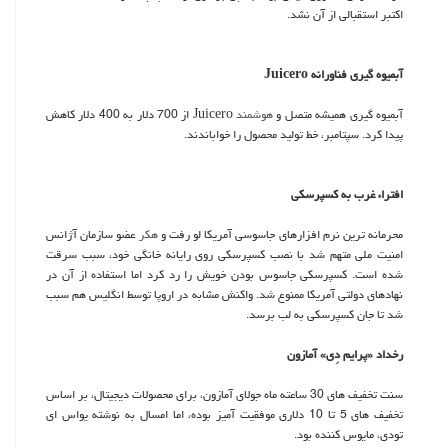
اكتبر استقبالی از آن نشد.
آبمیوه گیری فناورانه Juicero
آبمیوه گیری همیشه متصل و
هوشمند
Juicero از 700 دلار به 400 دلار كاهش
پیدا كرد. سپتامبر، خط تولید محصول را خواباندند.
افتراء غرب به كسپرسكی
محرمانه ترین نرم افزارهای جاسوسی آمریكا لو رفت و
هكر
عضو سازمان آژانس
امنیت ملی متهم شد با نصب كسپرسكی روی رایانه خانگی خود، سبب سرقت
شده است. كسپرسكی جاسوس بودن خویش را رد كرد اما استفاده از آن در
نهادهای دولتی آمریكا ممنوع شد. واكنش مشابه در اروپا توسط انگلیس هم سبب
شد تا جان كسپرسكی به لب برسد.
رخداد «پرایم دِی» آمازون
سنت تخفیف های 30 ساعته ماه جولای آمازون، برای محصولات دیجیتال، بر اساس
تخفیف های 5 تا 10 دلاری موفقیت آمیز بوده، اما امسال به نوشته یواس ای
تودی، مایوس كننده بود.