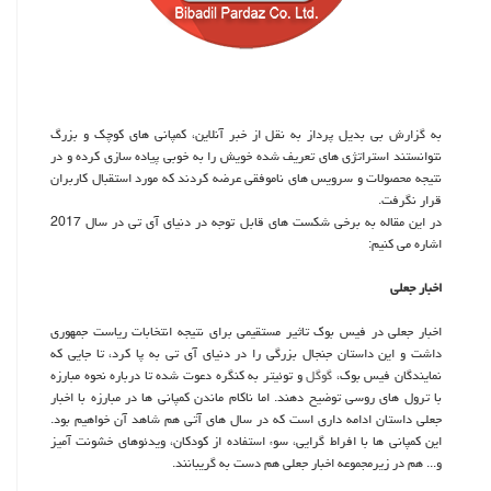
به گزارش بی بدیل پرداز به نقل از خبر آنلاین، كمپانی های كوچك و بزرگ
نتوانستند استراتژی های تعریف شده خویش را به خوبی پیاده سازی كرده و در
نتیجه محصولات و سرویس های ناموفقی عرضه كردند كه مورد استقبال كاربران
قرار نگرفت.
در این مقاله به برخی شكست های قابل توجه در دنیای آی تی در سال 2017
اشاره می كنیم:
اخبار جعلی
اخبار جعلی در فیس بوك تاثیر مستقیمی برای نتیجه انتخابات ریاست جمهوری
داشت و این داستان جنجال بزرگی را در دنیای آی تی به پا كرد، تا جایی كه
نمایندگان فیس بوك،
گوگل
و توئیتر به كنگره دعوت شده تا درباره نحوه مبارزه
با ترول های روسی توضیح دهند. اما ناكام ماندن كمپانی ها در مبارزه با اخبار
جعلی داستان ادامه داری است كه در سال های آتی هم شاهد آن خواهیم بود.
این كمپانی ها با افراط گرایی، سوء استفاده از كودكان، ویدئوهای خشونت آمیز
و... هم در زیرمجموعه اخبار جعلی هم دست به گریبانند.