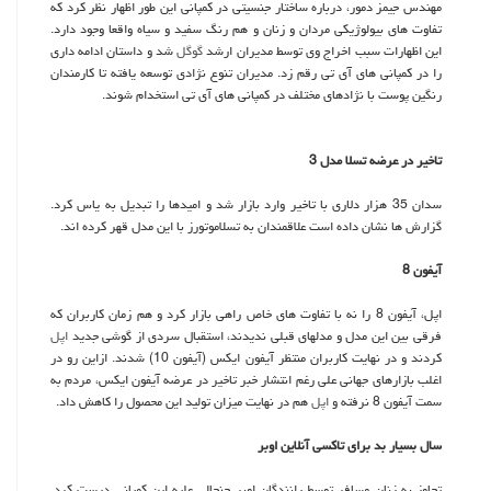
مهندس جیمز دمور، درباره ساختار جنسیتی در كمپانی این طور اظهار نظر كرد كه
تفاوت های بیولوژیكی مردان و زنان و هم رنگ سفید و سیاه واقعا وجود دارد.
این اظهارات سبب اخراج وی توسط مدیران ارشد
گوگل
شد و داستان ادامه داری
را در كمپانی های آی تی رقم زد. مدیران تنوع نژادی توسعه یافته تا كارمندان
رنگین پوست با نژادهای مختلف در كمپانی های آی تی استخدام شوند.
تاخیر در عرضه تسلا مدل 3
سدان 35 هزار دلاری با تاخیر وارد بازار شد و امیدها را تبدیل به یاس كرد.
گزارش ها نشان داده است علاقمندان به تسلاموتورز با این مدل قهر كرده اند.
آیفون 8
اپل، آیفون 8 را نه با تفاوت های خاص راهی بازار كرد و هم زمان كاربران كه
فرقی بین این مدل و مدلهای قبلی ندیدند، استقبال سردی از گوشی جدید
اپل
كردند و در نهایت كاربران منتظر آیفون ایكس (آیفون 10) شدند. ازاین رو در
اغلب بازارهای جهانی علی رغم انتشار خبر تاخیر در عرضه آیفون ایكس، مردم به
سمت آیفون 8 نرفته و
اپل
هم در نهایت میزان تولید این محصول را كاهش داد.
سال بسیار بد برای تاكسی آنلاین اوبر
تجاوز به زنان مسافر توسط رانندگان اوبر جنجالی علیه این كمپانی درست كرد.