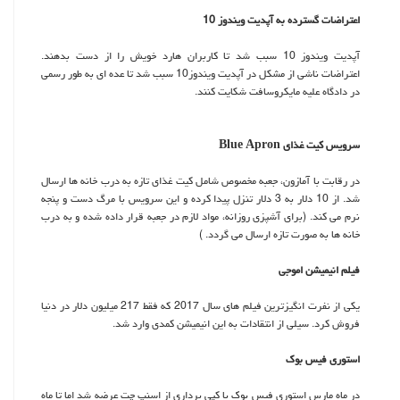
اعتراضات گسترده به آپدیت ویندوز 10
آپدیت ویندوز 10 سبب شد تا كاربران هارد خویش را از دست بدهند.
اعتراضات ناشی از مشكل در آپدیت ویندوز10 سبب شد تا عده ای به طور رسمی
در دادگاه علیه مایكروسافت شكایت كنند.
سرویس كیت غذای Blue Apron
در رقابت با آمازون، جعبه مخصوص شامل كیت غذای تازه به درب خانه ها ارسال
شد. از 10 دلار به 3 دلار تنزل پیدا كرده و این سرویس با مرگ دست و پنجه
نرم می كند. (برای آشپزی روزانه، مواد لازم در جعبه قرار داده شده و به درب
خانه ها به صورت تازه ارسال می گردد. )
فیلم انیمیشن اموجی
یكی از نفرت انگیزترین فیلم های سال 2017 كه فقط 217 میلیون دلار در دنیا
فروش كرد. سیلی از انتقادات به این انیمیشن كمدی وارد شد.
استوری فیس بوك
در ماه مارس استوری فیس بوك با كپی برداری از اسنپ چت عرضه شد اما تا ماه