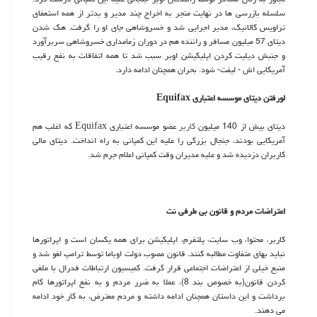
سلسله بازرسی ها در نهایت منجر به اخراج چند مدیر و بدتر از همه استعفای
تراویس كالانیك، مدیر اجرایی شد و خسروشاهی جای او را گرفت. هك شدن
دیتای 57 میلیون مسافر و راننده هم در دوران زمامداری خسروشاهی سربرآورد
و جنبش دیلیت كردن اپلیكیشن اوبر سبب شد تا همه اتفاقات به نفع رقیب
آمریكایی اش - لیفت- شود. بحران همچنان ادامه دارد.
لورفتن دیتای موسسه اعتباری Equifax
دیتای بیش از 140 میلیون
كاربر
عضو موسسه اعتباری Equifax كه اغلب هم
آمریكایی بودند، جنجال بزرگی را علیه این كمپانی به راه انداخت. دیتای مالی
كاربران دزدیده شد و علیه مدیران وقت كمپانی اعلام جرم شد.
اعتراضات مردم و قانون بی طرفی نت
كاربر، محتوا، وب سایت، پلتفرم، اپلیكیشن برای همه یكسان است و اپراتورها
نباید بهای متفاوت مطالبه كنند. قانون مصوب دولت اوباما توسط ترامپ لغو شد و
منبع خیلی از اعتراضات اجتماعی قرار گرفت. كمیسیون ارتباطات فدرال با ملغی
كردن قانون(به خصوص بند 8)، عملا به ضرر مردم و به نفع اپراتورها گام
برداشت و این داستان همچنان ادامه داشته و مردم معترض، به كار خود ادامه
می دهند.