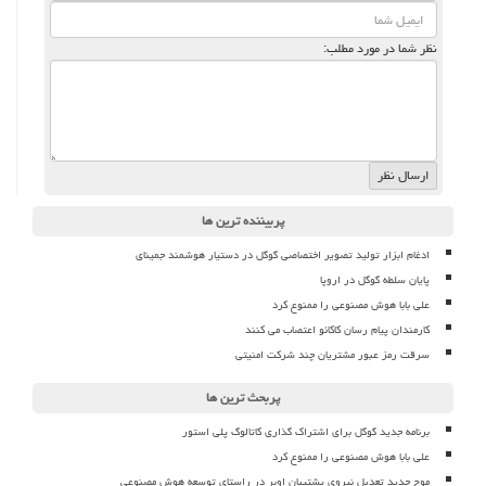
نظر شما در مورد مطلب:
پربیننده ترین ها
ادغام ابزار تولید تصویر اختصاصی گوگل در دستیار هوشمند جمینای
پایان سلطه گوگل در اروپا
علی بابا هوش مصنوعی را ممنوع کرد
کارمندان پیام رسان کاکائو اعتصاب می کنند
سرقت رمز عبور مشتریان چند شرکت امنیتی
پربحث ترین ها
برنامه جدید گوگل برای اشتراک گذاری کاتالوگ پلی استور
علی بابا هوش مصنوعی را ممنوع کرد
موج جدید تعدیل نیروی پشتیبان اوبر در راستای توسعه هوش مصنوعی