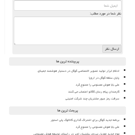
نظر شما در مورد مطلب:
پربیننده ترین ها
ادغام ابزار تولید تصویر اختصاصی گوگل در دستیار هوشمند جمینای
پایان سلطه گوگل در اروپا
علی بابا هوش مصنوعی را ممنوع کرد
کارمندان پیام رسان کاکائو اعتصاب می کنند
سرقت رمز عبور مشتریان چند شرکت امنیتی
پربحث ترین ها
برنامه جدید گوگل برای اشتراک گذاری کاتالوگ پلی استور
علی بابا هوش مصنوعی را ممنوع کرد
موج جدید تعدیل نیروی پشتیبان اوبر در راستای توسعه هوش مصنوعی