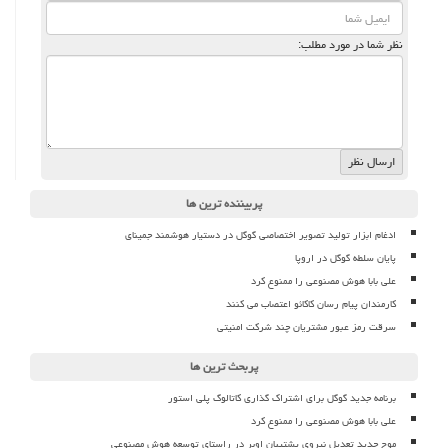
نظر شما در مورد مطلب:
پربیننده ترین ها
ادغام ابزار تولید تصویر اختصاصی گوگل در دستیار هوشمند جمینای
پایان سلطه گوگل در اروپا
علی بابا هوش مصنوعی را ممنوع کرد
کارمندان پیام رسان کاکائو اعتصاب می کنند
سرقت رمز عبور مشتریان چند شرکت امنیتی
پربحث ترین ها
برنامه جدید گوگل برای اشتراک گذاری کاتالوگ پلی استور
علی بابا هوش مصنوعی را ممنوع کرد
موج جدید تعدیل نیروی پشتیبان اوبر در راستای توسعه هوش مصنوعی