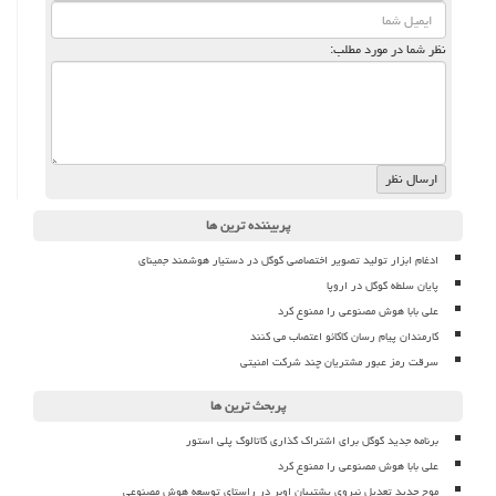
نظر شما در مورد مطلب:
پربیننده ترین ها
ادغام ابزار تولید تصویر اختصاصی گوگل در دستیار هوشمند جمینای
پایان سلطه گوگل در اروپا
علی بابا هوش مصنوعی را ممنوع کرد
کارمندان پیام رسان کاکائو اعتصاب می کنند
سرقت رمز عبور مشتریان چند شرکت امنیتی
پربحث ترین ها
برنامه جدید گوگل برای اشتراک گذاری کاتالوگ پلی استور
علی بابا هوش مصنوعی را ممنوع کرد
موج جدید تعدیل نیروی پشتیبان اوبر در راستای توسعه هوش مصنوعی