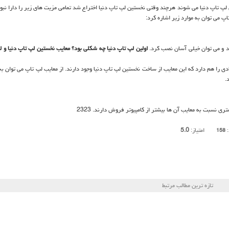
 تاپ دنیا می شوند هرچند وقتی نخستین لپ تاپ دنیا اختراع شد تمامی مزیت های زیر را دارا نبود 
پ می توان به موارد زیر اشاره كرد:
د و می توان خیلی آسان نصب كرد.
اولین لپ تاپ دنیا چه شكلی بود؟
معایب نخستین لپ تاپ دنیا و ل
ادی را هم دارد كه این معایب از ساخت نخستین لپ تاپ دنیا وجود دارند. از معایب لپ تاپ می توان به
.
ری نسبت به معایب آن ها بیشتر از كامپیوتر فروش دارند. 2323
امتیاز:
5.0
:
158
تازه ترین مطالب مرتبط