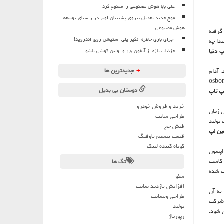
علی بابا هوش مصنوعی را ممنوع کرد
موج جدید تعدیل نیروی پشتیبان اوبر در راستای توسعه
هوش مصنوعی
نظر گرفته
اجرای بازی خاطره انگیز پلی استیشن روی اندروید!
تدا چه
 دنیا
جزئیات تازه از آیفون ۱۸ و اولین گوشی تاشو
+
جدیدترین ها
ولوژی داد. آدام
ت كرده است.وی دانشمندی از كشور ایالات متحده آمریكا بود. نخستین لپ تاپ دنیا یعنی osborne1
دوستان بی بدیل
لپ تاپ
خرید و فروش خودرو
ای دوگانه 5.25اینچی داشت كه در آن زمان
طراحی سایت
. شركت تولید
فیش حج
ین لپ
قیمت بیسیم باوفنگ
کوتاه کننده لینک
مال زیاد اپسون
و یك پخش كننده كاست
تگ ها
اب شده
سئو
افزایش بازدید سایت
به آن
طراحی وبسایت
 شركت
تولید
رپورتاژ