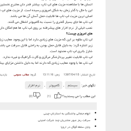
انسان ها با مشاهده مزیت های لپ تاپ، بیشتر قدر دان مخترع نخستین لپ
این با حال با گذر زمان به شكل امروزی رسیده است. از مزیت های لپ تا
اصلی ترین مزیت لپ تاپ ها قابلیت حمل آسان آن ها می باشد.
لپ تاپ ها جای بسیار كمتری را نسبت به كامپیوتر اشغال می كنند.
نصب خیلی از
نرم افزار
های پیشرفته بر روی لپ تاپ ها هم امكان دار
های امروزی چیست؟
لپ تاپ علاوه بر این كه مزیت های زیادی دارد اما با این وجود معایب زی
زیر اشاره كرد: به دلیل قابل حمل بودن به راحتی قابل سرقت می باشد
شارژ باتری لپ تاپ محدود است.
لپ تاپ قابلیت تغییر پردازشگر مركزی و كارت گرافیك و غیره ندارد.
لپ تاپ ها با وجود معایب زیادی كه دارند اما به دلیل داشتن مزایای بیشت
تاریخ انتشار: 1397/04/15
گروه:
مطالب عمومی
بازدید
زمان: 13:11:16
تگهای خبر:
سیستم
,
كامپیوتر
,
نرم افزار
این مطلب را می پسندید؟
(0)
(1)
اتهام جنجالی واشنگتن به استارتاپ چینی
سرقت رمز عبور مشتریان چند شرکت امنیتی
پایان سلطه گوگل در اروپا