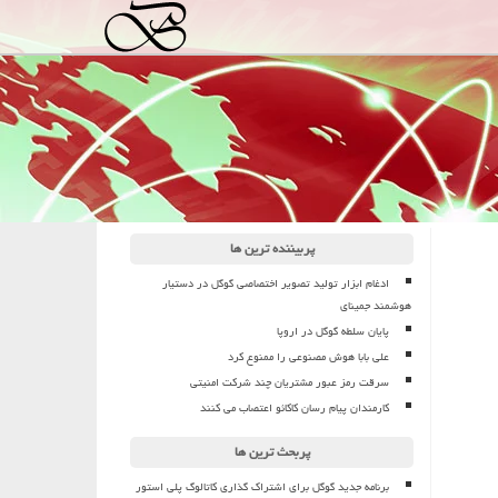
پربیننده ترین ها
ادغام ابزار تولید تصویر اختصاصی گوگل در دستیار
هوشمند جمینای
پایان سلطه گوگل در اروپا
علی بابا هوش مصنوعی را ممنوع کرد
سرقت رمز عبور مشتریان چند شرکت امنیتی
کارمندان پیام رسان کاکائو اعتصاب می کنند
پربحث ترین ها
برنامه جدید گوگل برای اشتراک گذاری کاتالوگ پلی استور