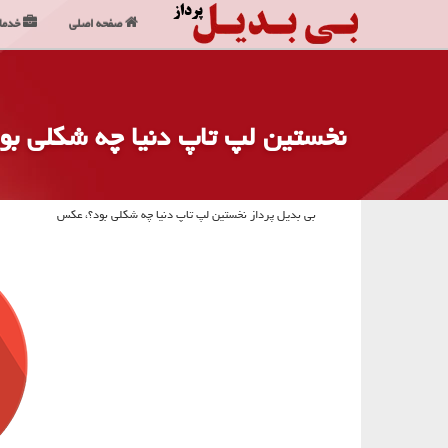
صفحه اصلی
خدما
نخستین لپ تاپ دنیا چه شكلی ب
بی بدیل پرداز نخستین لپ تاپ دنیا چه شكلی بود؟، عكس