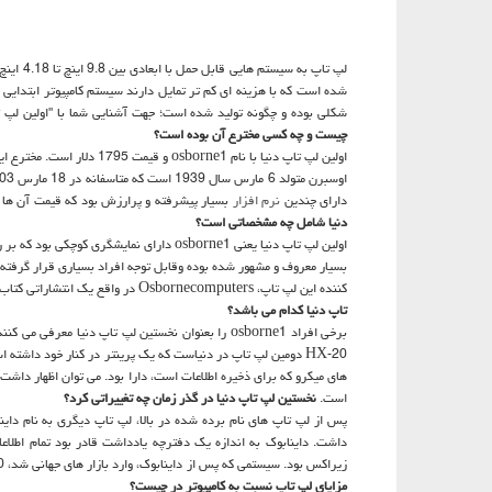
لپ تاپ 
شده است كه با هزینه ای كم تر تمایل دارند سیستم كامپیوتر ابتدایی 
شكلی بوده و چگونه تولید شده است؛ جهت آشنایی شما با "اولین لپ تاپ 
چیست و چه كسی مخترع آن بوده است؟
دارای چندین
نرم افزار
بسیار پیشرفته و پرارزش بود كه قیمت آن ها 1500 دلار برآورد شد در حالیكه قیمت نخستین لپ تاپ دنیا بر حسب پوند 1300 پوند بود.
دنیا شامل چه مشخصاتی است؟
كننده این لپ تاپ، Osbornecomputers در واقع یك انتشاراتی كتاب بود و هزینه تولید آن حدود 1800 دلار برآورد شد كه بعد ها سبب ور شكستگی این شركت شد.
تاپ دنیا كدام می باشد؟
های میكرو كه برای ذخیره اطلاعات است، دارا بود. می توان اظهار داشت
است.
نخستین لپ تاپ دنیا در گذر زمان چه تغییراتی كرد؟
پس از لپ تاپ های نام برده شده در بالا، لپ تاپ دیگری به نام دای
داشت. داینابوك به اندازه یك دفترچه یادداشت قادر بود تمام اطلا
زیراكس بود. سیستمی كه پس از داینابوك، وارد بازار های جهانی شد، IBM5100 بود كه توسط شركت IBM ساخته شد و این سیستم قادر بود تا 64 كیلو بایت بهینه سازی شود.
مزایای لپ تاپ نسبت به كامپیوتر در چیست؟