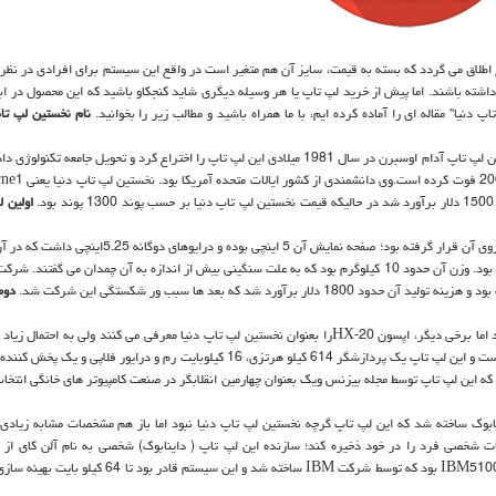
به سیستم هایی قابل حمل با ابعادی بین 9.8 اینچ تا 4.18 اینچ اطلاق می گردد كه بسته به قیمت، سایز آن هم متغیر است در واقع این سیستم برای افرادی در 
داشته باشند. اما پیش از خرید لپ تاپ یا هر وسیله دیگری شاید كنجكاو باشید كه این محصول در اب
دنیا" مقاله ای را آماده كرده ایم، با ما همراه باشید و مطالب زیر را بخوانید.
نام نخستین لپ تاپ
اولین لپ تاپ دنیا با نام osborne1 و قیمت 1795 دلار است. مخترع این لپ تاپ آدام اوسبرن در سال 1981 میلادی این لپ تاپ را اختراع كرد و تحویل جامعه تكن
اوسبرن متولد 6 مارس سال 1939 است كه متاسفانه در 18 مارس 2003 فو
اولین 
اولین لپ تاپ دنیا یعنی osborne1 دارای نمایشگری كوچكی بود كه بر روی آن قرار گرفته بود؛ صفحه نمایش آن 5 اینچی بوده و درایوه
بسیار معروف و مشهور شده بوده وقابل توجه افراد بسیاری قرار گرفته بود. وزن آن حدود 10 كیلوگرم بود كه به علت سنگینی بیش از اندازه به آن چمدان می گفتند
دوم
برخی افراد osborne1 را بعنوان نخستین لپ تاپ دنیا معرفی می كنند اما برخی دیگر، اپسون HX-20را بعنوان نخستین لپ تاپ دنیا معرفی می كنند ولی به احت
HX-20 دومین لپ تاپ در دنیاست كه یك پرینتر در كنار خود داشته است و این لپ تاپ یك پردازشگر 614 كیلو هرتزی، 16 كیلوبایت رم و درایور فلاپی 
 كه این لپ تاپ توسط مجله بیزنس ویك بعنوان چهارمین انقلابگر در صنعت كامپیوتر های خانگی انتخ
نابوك ساخته شد كه این لپ تاپ گرچه نخستین لپ تاپ دنیا نبود اما باز هم مشخصات مشابه زیادی 
عات شخصی فرد را در خود ذخیره كند؛ سازنده این لپ تاپ ( داینابوك) شخصی به نام آلن كای از