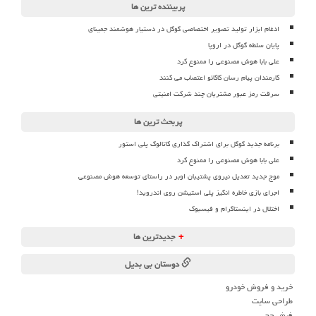
پربیننده ترین ها
ادغام ابزار تولید تصویر اختصاصی گوگل در دستیار هوشمند جمینای
پایان سلطه گوگل در اروپا
علی بابا هوش مصنوعی را ممنوع کرد
کارمندان پیام رسان کاکائو اعتصاب می کنند
سرقت رمز عبور مشتریان چند شرکت امنیتی
پربحث ترین ها
برنامه جدید گوگل برای اشتراک گذاری کاتالوگ پلی استور
علی بابا هوش مصنوعی را ممنوع کرد
موج جدید تعدیل نیروی پشتیبان اوبر در راستای توسعه هوش مصنوعی
اجرای بازی خاطره انگیز پلی استیشن روی اندروید!
اختلال در اینستاگرام و فیسبوک
+
جدیدترین ها
دوستان بی بدیل
خرید و فروش خودرو
طراحی سایت
فیش حج