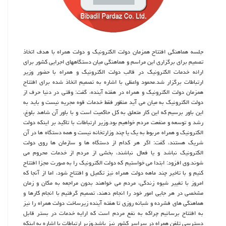
جلسه هماهنگی افتتاح همزمان دولت الكترونیك و دولت همراه با هدف اتخاذ
تصمیم برای برگزاری این مراسم و هماهنگی میان دستگاههای اجرایی كشور برای
ارائه خدمات الكترونیك در قالب دولت الكترونیك و همراه با حضور وزیر
ارتباطات برگزار شد.محمود واعظی با اشاره به تصمیم اتخاذ شده برای افتتاح
همزمان دولت الكترونیك و همراه در هفته آینده، گفت: وقتی در دنیا حرف از
دولت الكترونیك به میان می آید منظور فقط خدمات قوه مجریه نیست و باید به
این باور برسیم كه این كار متعلق به كل حاكمیت است و با باور آن شاهد بلوغ،
رشد و توسعه و منفعت مردم خواهیم بود.وزیر ارتباطات با تاكید بر اینكه دولت
الكترونیك و همراه مربوط به یك یا چند وزارتخانه نیست و همه دستگاه ها در آن
شریك هستند، گفت: اگر هر كدام از دستگاه ها و سازمان ها روی دولت
الكترونیك نباشد و یا فعال نباشند، بخشی از مردم از خدمات محروم می
شوند.وی افزود: ابتدا می خواستیم كه دولت الكترونیك را به صورت مجزا افتتاح
كنیم و با تاخیر چند ماهه دولت همراه نیز تكمیل و افتتاح شود، اما از آنجا كه
امروز با تغییر شیوه زندگی، مردم می خواهند بدون مراجعه به مكان و زمان
مشخصی در هر جایی امور خود را انجام دهند، تصمیم گرفتیم با انجام كارها و
هماهنگی های فشرده و شبانه روزی تا هفته آینده زیرساخت دولت همراه را نیز
به افتتاح برسانیم چراكه به نفع مردم است كه ارایه خدمات در بستر قابل
دسترسی تلفن همراه در سراسر كشور نیز باشد.وزیر ارتباطات با اشاره به اینكه