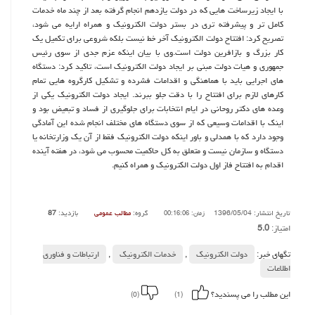
با ایجاد زیرساخت هایی كه در دولت یازدهم انجام گرفته بعد از چند ماه خدمات
كامل تر و پیشرفته تری در بستر دولت الكترونیك و همراه ارایه می شود،
تصریح كرد: افتتاح دولت الكترونیك آخر خط نیست بلكه شروعی برای تكمیل یك
كار بزرگ و بازافرین دولت است.وی با بیان اینكه عزم جدی از سوی رئیس
جمهوری و هیات دولت مبنی بر ایجاد دولت الكترونیك است، تاكید كرد: دستگاه
های اجرایی باید با هماهنگی و اقدامات فشرده و تشكیل كارگروه هایی تمام
كارهای لازم برای افتتاح را با دقت جلو ببرند. ایجاد دولت الكترونیك یكی از
وعده های دكتر روحانی در ایام انتخابات برای جلوگیری از فساد و تبعیض بود و
اینك با اقدامات وسیعی كه از سوی دستگاه های مختلف انجام شده این آمادگی
وجود دارد كه با همدلی و باور اینكه دولت الكترونیك فقط از آن یك وزارتخانه یا
دستگاه و سازمان نیست و متعلق به كل حاكمیت محسوب می شود، در هفته آینده
اقدام به افتتاح فاز اول دولت الكترونیك و همراه كنیم.
تاریخ انتشار: 1396/05/04
گروه:
مطالب عمومی
بازدید:
87
زمان: 00:16:06
امتیاز:
5.0
تگهای خبر:
دولت الكترونیك
,
خدمات الكترونیك
,
ارتباطات و فناوری
اطلاعات
این مطلب را می پسندید؟
(0)
(1)