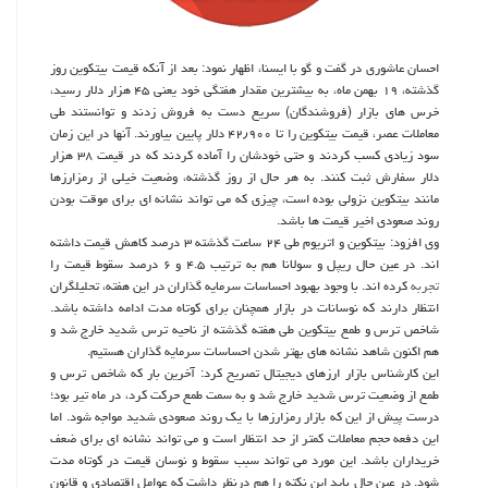
احسان عاشوری در گفت و گو با ایسنا، اظهار نمود: بعد از آنکه قیمت بیتکوین روز
گذشته، ۱۹ بهمن ماه، به بیشترین مقدار هفتگی خود یعنی ۴۵ هزار دلار رسید،
خرس های بازار (فروشندگان) سریع دست به فروش زدند و توانستند طی
معاملات عصر، قیمت بیتکوین را تا ۴۲٫۹۰۰ دلار پایین بیاورند. آنها در این زمان
سود زیادی کسب کردند و حتی خودشان را آماده کردند که در قیمت ۳۸ هزار
دلار سفارش ثبت کنند. به هر حال از روز گذشته، وضعیت خیلی از رمزارزها
مانند بیتکوین نزولی بوده است، چیزی که می تواند نشانه ای برای موقت بودن
روند صعودی اخیر قیمت ها باشد.
وی افزود: بیتکوین و اتریوم طی ۲۴ ساعت گذشته ۳ درصد کاهش قیمت داشته
اند. در عین حال ریپل و سولانا هم به ترتیب ۴.۵ و ۶ درصد سقوط قیمت را
تجربه
کرده اند. با وجود بهبود احساسات سرمایه گذاران در این هفته، تحلیلگران
انتظار دارند که نوسانات در بازار همچنان برای کوتاه مدت ادامه داشته باشد.
شاخص ترس و طمع بیتکوین طی هفته گذشته از ناحیه ترس شدید خارج شد و
هم اکنون شاهد نشانه های بهتر شدن احساسات سرمایه گذاران هستیم.
این کارشناس بازار ارزهای دیجیتال تصریح کرد: آخرین بار که شاخص ترس و
طمع از وضعیت ترس شدید خارج شد و به سمت طمع حرکت کرد، در ماه تیر بود؛
درست پیش از این که بازار رمزارزها با یک روند صعودی شدید مواجه شود. اما
این دفعه حجم معاملات کمتر از حد انتظار است و می تواند نشانه ای برای ضعف
خریداران باشد. این مورد می تواند سبب سقوط و نوسان قیمت در کوتاه مدت
شود. در عین حال باید این نکته را هم درنظر داشت که عوامل اقتصادی و قانون