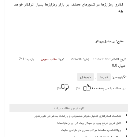
گذاری رمزارزها در کشورهای مختلف، بر بازار رمزارزها بسیار اثرگذار خواهد
بود.
منبع:
بی بدیل پرداز
تاریخ انتشار: 1400/11/20
گروه:
مطالب عمومی
بازدید:
741
زمان: 20:57:00
امتیاز:
0.0
تگهای خبر:
تجربه
,
دیجیتال
این مطلب را می پسندید؟
(0)
(0)
تازه ترین مطالب مرتبط
شکست استراتژی تحمیل هوش مصنوعی و بازگشت به طراحی کاربرمحور
کامل ترین مرجع پیپ و سیگار برگ در ایران کجاست؟
روانشناسی سلسله مراتب بصری در طراحی سایت
عواقب استفاده افراطی از چت جی پی تی