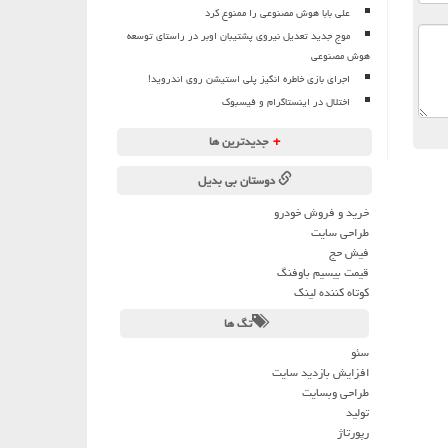
علی بابا هوش مصنوعی را ممنوع کرد
موج جدید تعدیل نیروی پشتیبان اوبر در راستای توسعه
هوش مصنوعی
اجرای بازی خاطره انگیز پلی استیشن روی اندروید!
اختلال در اینستاگرام و فیسبوک
+
جدیدترین ها
دوستان بی بدیل
خرید و فروش خودرو
طراحی سایت
فیش حج
قیمت بیسیم باوفنگ
کوتاه کننده لینک
تگ ها
سئو
افزایش بازدید سایت
طراحی وبسایت
تولید
رپورتاژ