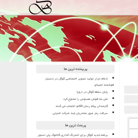
پربیننده ترین ها
ادغام ابزار تولید تصویر اختصاصی گوگل در دستیار
هوشمند جمینای
پایان سلطه گوگل در اروپا
علی بابا هوش مصنوعی را ممنوع کرد
کارمندان پیام رسان کاکائو اعتصاب می کنند
سرقت رمز عبور مشتریان چند شرکت امنیتی
پربحث ترین ها
برنامه جدید گوگل برای اشتراک گذاری کاتالوگ پلی استور