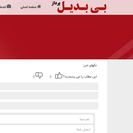
صفحه اصلی
خدما
تگهای خبر:
این مطلب را می پسندید؟
()
()