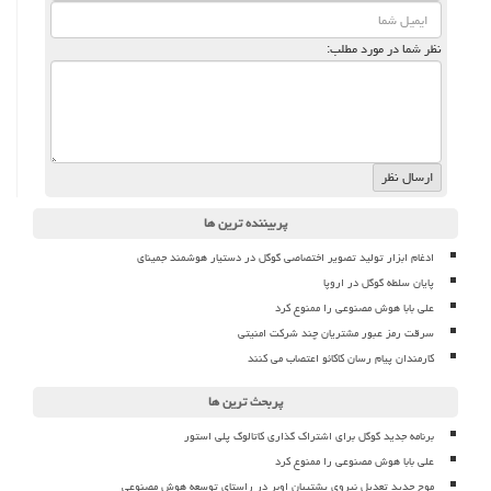
نظر شما در مورد مطلب:
پربیننده ترین ها
ادغام ابزار تولید تصویر اختصاصی گوگل در دستیار هوشمند جمینای
پایان سلطه گوگل در اروپا
علی بابا هوش مصنوعی را ممنوع کرد
سرقت رمز عبور مشتریان چند شرکت امنیتی
کارمندان پیام رسان کاکائو اعتصاب می کنند
پربحث ترین ها
برنامه جدید گوگل برای اشتراک گذاری کاتالوگ پلی استور
علی بابا هوش مصنوعی را ممنوع کرد
موج جدید تعدیل نیروی پشتیبان اوبر در راستای توسعه هوش مصنوعی