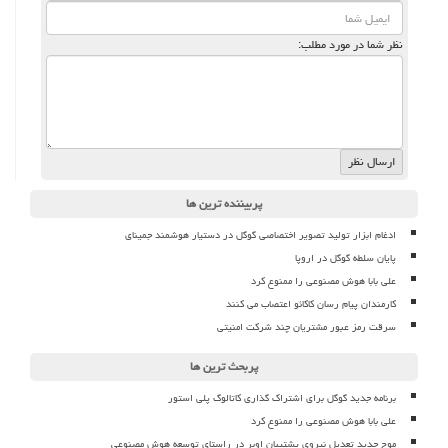
نظر شما در مورد مطلب:
پربیننده ترین ها
ادغام ابزار تولید تصویر اختصاصی گوگل در دستیار هوشمند جمینای
پایان سلطه گوگل در اروپا
علی بابا هوش مصنوعی را ممنوع کرد
کارمندان پیام رسان کاکائو اعتصاب می کنند
سرقت رمز عبور مشتریان چند شرکت امنیتی
پربحث ترین ها
برنامه جدید گوگل برای اشتراک گذاری کاتالوگ پلی استور
علی بابا هوش مصنوعی را ممنوع کرد
موج جدید تعدیل نیروی پشتیبان اوبر در راستای توسعه هوش مصنوعی