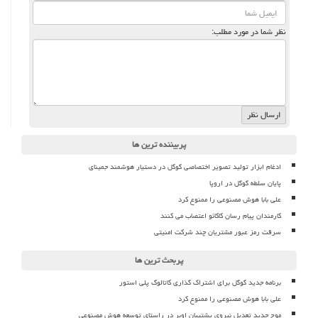
نظر شما در مورد مطلب:
پربیننده ترین ها
ادغام ابزار تولید تصویر اختصاصی گوگل در دستیار هوشمند جمینای
پایان سلطه گوگل در اروپا
علی بابا هوش مصنوعی را ممنوع کرد
کارمندان پیام رسان کاکائو اعتصاب می کنند
سرقت رمز عبور مشتریان چند شرکت امنیتی
پربحث ترین ها
برنامه جدید گوگل برای اشتراک گذاری کاتالوگ پلی استور
علی بابا هوش مصنوعی را ممنوع کرد
موج جدید تعدیل نیروی پشتیبان اوبر در راستای توسعه هوش مصنوعی