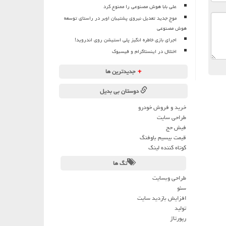
علی بابا هوش مصنوعی را ممنوع کرد
موج جدید تعدیل نیروی پشتیبان اوبر در راستای توسعه
هوش مصنوعی
اجرای بازی خاطره انگیز پلی استیشن روی اندروید!
اختلال در اینستاگرام و فیسبوک
+
جدیدترین ها
دوستان بی بدیل
خرید و فروش خودرو
طراحی سایت
فیش حج
قیمت بیسیم باوفنگ
کوتاه کننده لینک
تگ ها
طراحی وبسایت
سئو
افزایش بازدید سایت
تولید
رپورتاژ