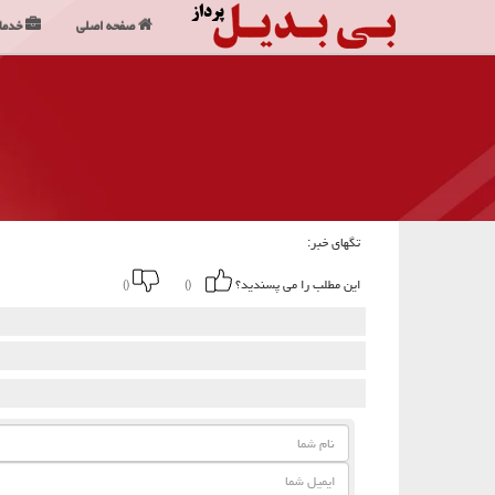
صفحه اصلی
خدما
تگهای خبر:
این مطلب را می پسندید؟
()
()