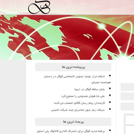
پربیننده ترین ها
ادغام ابزار تولید تصویر اختصاصی گوگل در دستیار
هوشمند جمینای
پایان سلطه گوگل در اروپا
علی بابا هوش مصنوعی را ممنوع کرد
کارمندان پیام رسان کاکائو اعتصاب می کنند
سرقت رمز عبور مشتریان چند شرکت امنیتی
پربحث ترین ها
برنامه جدید گوگل برای اشتراک گذاری کاتالوگ پلی استور