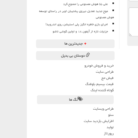
علی بابا هوش مصنوعی را ممنوع کرد
موج جدید تعدیل نیروی پشتیبان اوبر در راستای توسعه
هوش مصنوعی
اجرای بازی خاطره انگیز پلی استیشن روی اندروید!
جزئیات تازه از آیفون ۱۸ و اولین گوشی تاشو
+
جدیدترین ها
دوستان بی بدیل
خرید و فروش خودرو
طراحی سایت
فیش حج
قیمت بیسیم باوفنگ
کوتاه کننده لینک
تگ ها
طراحی وبسایت
سئو
افزایش بازدید سایت
تولید
رپورتاژ