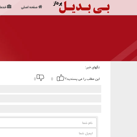
صفحه اصلی
خدما
تگهای خبر:
این مطلب را می پسندید؟
()
()