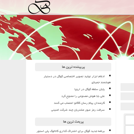
پربیننده ترین ها
ادغام ابزار تولید تصویر اختصاصی گوگل در دستیار
هوشمند جمینای
پایان سلطه گوگل در اروپا
علی بابا هوش مصنوعی را ممنوع کرد
کارمندان پیام رسان کاکائو اعتصاب می کنند
سرقت رمز عبور مشتریان چند شرکت امنیتی
پربحث ترین ها
برنامه جدید گوگل برای اشتراک گذاری کاتالوگ پلی استور