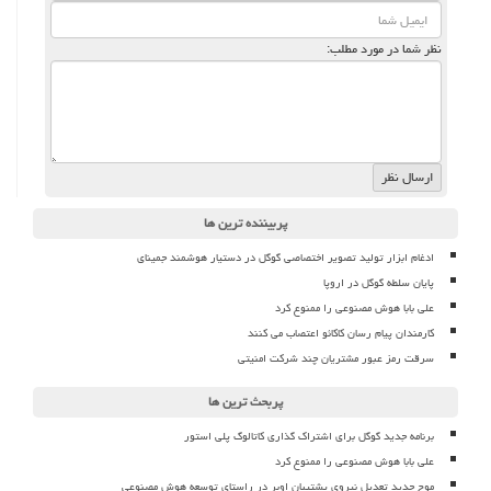
نظر شما در مورد مطلب:
پربیننده ترین ها
ادغام ابزار تولید تصویر اختصاصی گوگل در دستیار هوشمند جمینای
پایان سلطه گوگل در اروپا
علی بابا هوش مصنوعی را ممنوع کرد
کارمندان پیام رسان کاکائو اعتصاب می کنند
سرقت رمز عبور مشتریان چند شرکت امنیتی
پربحث ترین ها
برنامه جدید گوگل برای اشتراک گذاری کاتالوگ پلی استور
علی بابا هوش مصنوعی را ممنوع کرد
موج جدید تعدیل نیروی پشتیبان اوبر در راستای توسعه هوش مصنوعی