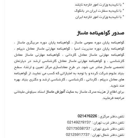
* با تاییدیه وزارت امور خارجه تایلند
* با تاییدیه سفارت ایران در بانکوک
* با تاییدیه وزارت امور خارجه ایران
صدور گواهینامه ماساژ
گواهینامه پایان دوره عمومی ماساژ ، گواهینامه پایان دوره مربیگری ماساژ ،
گواهینامه پایان دوره مدیریت اسپا ، گواهینامه مهارتی ماساژ معادل دیپلم ،
گواهینامه مهارتی ماساژ معادل کاردانی ، گواهینامه مهارتی ماساژ معادل
کارشناسی ، و گواهینامه مهارتی ماساژ معادل کارشناسی ارشد در دپارتمان
تخصصی ماساژ صادر می شود. در طرح معادلسازی مركز تعيين و ارتقـاء سطـح
بنياد علـوم شركت كرده و با توجه به امتيازاتی كه كسب می نماييد، از گواهينامه
های معادل ديپلم ، كاردانی ، كارشناسی ، كارشناسی ارشد و دكتری بنياد بهره
مند شويد.
برای اطلاع از هزینه مدرک ماساژ به
سایت آموزش ماساژ
استاد سیاوش علیخانی
مراجعه فرمایید.
تلفن دفتر مرکزی :
021476226
تلفن دفتر غرب تهران : 02149279737
تلفن دفتر شرق تهران : 02175038737
تلفن دفتر شمال تهران : 02125917737