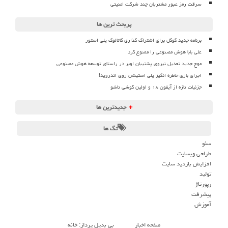
سرقت رمز عبور مشتریان چند شرکت امنیتی
پربحث ترین ها
برنامه جدید گوگل برای اشتراک گذاری کاتالوگ پلی استور
علی بابا هوش مصنوعی را ممنوع کرد
موج جدید تعدیل نیروی پشتیبان اوبر در راستای توسعه هوش مصنوعی
اجرای بازی خاطره انگیز پلی استیشن روی اندروید!
جزئیات تازه از آیفون ۱۸ و اولین گوشی تاشو
+
جدیدترین ها
تگ ها
سئو
طراحی وبسایت
افزایش بازدید سایت
تولید
رپورتاژ
پیشرفت
آموزش
صفحه اخبار
بی بدیل پرداز: خانه