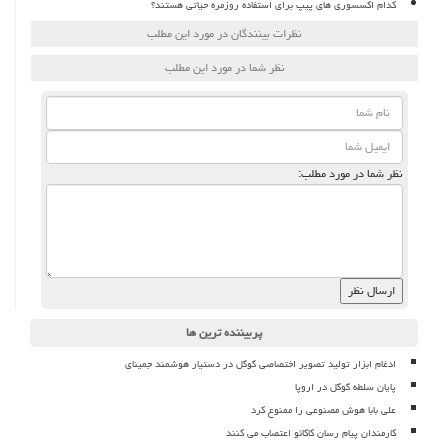
کدام اکسسوری های پیپ برای استفاده روزمره حیاتی هستند؟
نظرات بینندگان در مورد این مطلب
نظر شما در مورد این مطلب
نظر شما در مورد مطلب:
پربیننده ترین ها
ادغام ابزار تولید تصویر اختصاصی گوگل در دستیار هوشمند جمینای
پایان سلطه گوگل در اروپا
علی بابا هوش مصنوعی را ممنوع کرد
کارمندان پیام رسان کاکائو اعتصاب می کنند