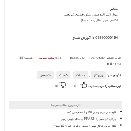
نشانی
بلوار آیت الله صدر، نبش خیابان شریعتی
آکادمی بین المللی پدر ماساژ
09390000194.ir
آموزش ماساژ
تاریخ انتشار: 1397/05/09
گروه:
مطالب عمومی
بازدید:
187
زمان: 14:53:16
امتیاز:
5.0
تگهای خبر:
رپورتاژ
,
خدمات
,
كیفیت
,
متخصص
این مطلب را می پسندید؟
(0)
(1)
تازه ترین مطالب مرتبط
کارمندان پیام رسان کاکائو اعتصاب می کنند
پرتاب دو ماهواره PEARL به مدار پایین زمین
کامل ترین مرجع پیپ و سیگار برگ در ایران کجاست؟