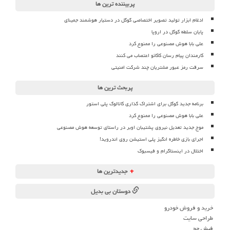
پربیننده ترین ها
ادغام ابزار تولید تصویر اختصاصی گوگل در دستیار هوشمند جمینای
پایان سلطه گوگل در اروپا
علی بابا هوش مصنوعی را ممنوع کرد
کارمندان پیام رسان کاکائو اعتصاب می کنند
سرقت رمز عبور مشتریان چند شرکت امنیتی
پربحث ترین ها
برنامه جدید گوگل برای اشتراک گذاری کاتالوگ پلی استور
علی بابا هوش مصنوعی را ممنوع کرد
موج جدید تعدیل نیروی پشتیبان اوبر در راستای توسعه هوش مصنوعی
اجرای بازی خاطره انگیز پلی استیشن روی اندروید!
اختلال در اینستاگرام و فیسبوک
+
جدیدترین ها
دوستان بی بدیل
خرید و فروش خودرو
طراحی سایت
فیش حج