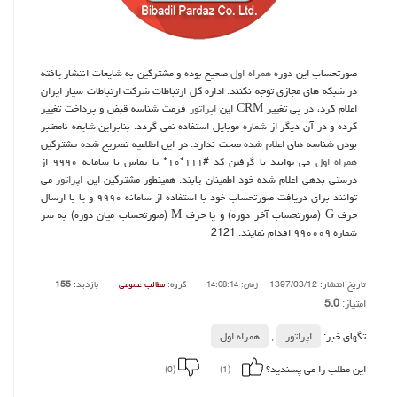
صورتحساب این دوره
همراه اول
صحیح بوده و مشتركین به شایعات انتشار یافته
در شبكه های مجازی توجه نكنند. اداره كل ارتباطات شركت ارتباطات سیار ایران
اعلام كرد، در پی تغییر CRM این
اپراتور
فرمت شناسه قبض و پرداخت تغییر
كرده و در آن دیگر از شماره موبایل استفاده نمی گردد. بنابراین شایعه نامعتبر
بودن شناسه های اعلام شده صحت ندارد. در این اطلاعیه تصریح شده مشتركین
همراه اول
می توانند با گرفتن كد #۱۱۱*۱۰* یا تماس با سامانه ۹۹۹۰ از
درستی بدهی اعلام شده خود اطمینان یابند. همینطور مشتركین این
اپراتور
می
توانند برای دریافت صورتحساب خود با استفاده از سامانه ۹۹۹۰ و یا با ارسال
حرف G (صورتحساب آخر دوره) و یا حرف M (صورتحساب میان دوره) به سر
شماره ۹۹۰۰۰۹ اقدام نمایند. 2121
تاریخ انتشار: 1397/03/12
گروه:
مطالب عمومی
بازدید:
155
زمان: 14:08:14
امتیاز:
5.0
تگهای خبر:
اپراتور
,
همراه اول
این مطلب را می پسندید؟
(0)
(1)