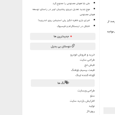
علی بابا هوش مصنوعی را ممنوع کرد
موج جدید تعدیل نیروی پشتیبان اوبر در راستای توسعه
هوش مصنوعی
اجرای بازی خاطره انگیز پلی استیشن روی اندروید!
این مشكل فراتر از قطعی برق سرور آمستردام ادامه دارد، و جزئیات آمار بر مبنای گزارش رسمی نشان داده است 41 درصد از
اختلال در اینستاگرام و فیسبوک
ن مواجه
+
جدیدترین ها
دوستان بی بدیل
خرید و فروش خودرو
طراحی سایت
فیش حج
قیمت بیسیم باوفنگ
کوتاه کننده لینک
تگ ها
طراحی وبسایت
سئو
افزایش بازدید سایت
تولید
رپورتاژ