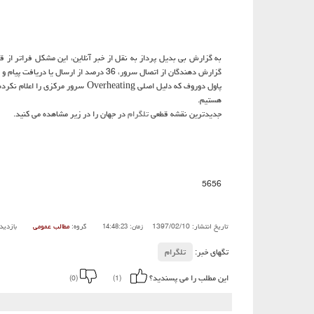
گزارش دهندگان از اتصال سرور، 36 درصد از ارسال یا دریافت پیام و 22 درصد هم از لاگین شكایت كرده اند..
پاول دوروف كه دلیل اصلی rheating
هستیم.
جدیدترین نقشه قطعی
تلگرام
در جهان را در زیر مشاهده می كنید.
5656
تاریخ انتشار: 1397/02/10
گروه:
مطالب عمومی
بازدید
زمان: 14:48:23
تگهای خبر:
تلگرام
این مطلب را می پسندید؟
(0)
(1)