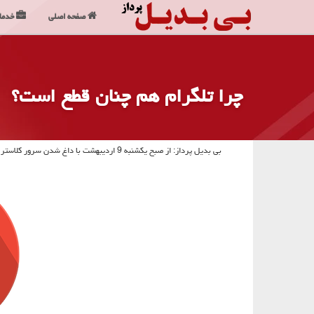
صفحه اصلی
خدما
چرا تلگرام هم چنان قطع است؟
بی بدیل پرداز: از صبح یكشنبه 9 اردیبهشت با داغ شدن سرور كلاستر تلگرام در آمستردام و قطعی برق آن كاربران این پیام رسان با مشكل رو به رو شده اند.