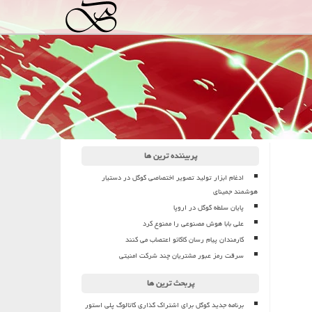
پربیننده ترین ها
ادغام ابزار تولید تصویر اختصاصی گوگل در دستیار
هوشمند جمینای
پایان سلطه گوگل در اروپا
علی بابا هوش مصنوعی را ممنوع کرد
کارمندان پیام رسان کاکائو اعتصاب می کنند
سرقت رمز عبور مشتریان چند شرکت امنیتی
پربحث ترین ها
برنامه جدید گوگل برای اشتراک گذاری کاتالوگ پلی استور