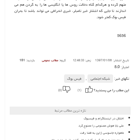
متهم كرده و هركدام گناه دخالت روس ها یا انگلیسی ها را به گردن هم می
اندازند تا جایی كه انتشار خبر تامبلر، خبری انحرافی می تواند باشد تا بحران
فیس بوك كمتر شود.
5656
تاریخ انتشار: 1397/01/06
گروه:
مطالب عمومی
بازدید:
151
زمان: 12:48:33
امتیاز:
5.0
تگهای خبر:
شبكه اجتماعی
,
فیس بوك
این مطلب را می پسندید؟
(0)
(1)
تازه ترین مطالب مرتبط
اختلال در اینستاگرام و فیسبوک
علی بابا هوش مصنوعی را ممنوع کرد
ماهواره جاسوسی ژاپن به فضا رفت
شروع توزیع ترافیک شبکه ارتباطی کشور از شروع تیرماه