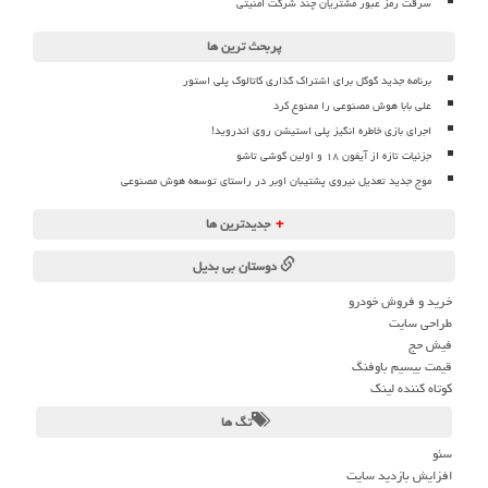
سرقت رمز عبور مشتریان چند شرکت امنیتی
پربحث ترین ها
برنامه جدید گوگل برای اشتراک گذاری کاتالوگ پلی استور
علی بابا هوش مصنوعی را ممنوع کرد
اجرای بازی خاطره انگیز پلی استیشن روی اندروید!
جزئیات تازه از آیفون ۱۸ و اولین گوشی تاشو
موج جدید تعدیل نیروی پشتیبان اوبر در راستای توسعه هوش مصنوعی
+
جدیدترین ها
دوستان بی بدیل
خرید و فروش خودرو
طراحی سایت
فیش حج
قیمت بیسیم باوفنگ
کوتاه کننده لینک
تگ ها
سئو
افزایش بازدید سایت