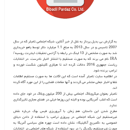
به گزارش بی بدیل پرداز به نقل از خبر آنلاین، شبكه اجتماعی تامبلر كه در سال
2007 تاسیس و در سال 2013 به مبلغ 1.1 میلیارد دلار توسط یاهو خریداری
شد به صورت مشخص از 13 لینك در رابطه با آژانس تحقیقات اینترنت روسیه /
IRA نام می برند كه به صورت مستقیم با انتشار اخبار نادرست، در انتخابات
ریاست جمهوری 2016 دخالت كرده اند تا هیلاری كلینتون شكست خورده و
ترامپ برنده شود.
در اطلاعیه سایت تامبلر آمده است كه این اكانت ها به صورت مستقیم اطلاعات
غلط و اخبار جعلی منتشر می كردند و آنها مقامات قضایی را از این مورد آگاه كرده
اند.
تامبلر بعنوان میكروبلاگ اجتماعی بیش از 200 میلیون وبلاگ در خود جای داده
است كه اغلب آمریكایی بوده و البته این روزها خیلی در فضای مجازی تاثیرگذاری
ندارد.
مطرح شدن این داستان، هم زمان با آبروریزی فیس بوك درباره نقش
غیرمستقیم این شبكه اجتماعی در پیروزی ترامپ با استفاده از دادن دیتای
خصوصی به «كمبریج آنالیتیكا» نشان داده است چهره های سیاسی آمریكا به
صورت غیرمستقیم یكدیگر را در سوء استفاده از شبكه های اجتماعی در انتخابات