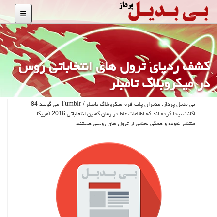
كشف ردپای ترول های انتخاباتی روس
در میكروبلاگ تامبلر
بی بدیل پرداز: مدیران پلت فرم میكروبلاگ تامبلر / Tumblr می گویند 84
اكانت پیدا كرده اند كه اطلاعات غلط در زمان كمپین انتخاباتی 2016 آمریكا
منتشر نموده و همگی بخشی از ترول های روسی هستند.