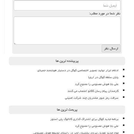
نظر شما در مورد مطلب:
پربیننده ترین ها
ادغام ابزار تولید تصویر اختصاصی گوگل در دستیار هوشمند جمینای
پایان سلطه گوگل در اروپا
علی بابا هوش مصنوعی را ممنوع کرد
کارمندان پیام رسان کاکائو اعتصاب می کنند
سرقت رمز عبور مشتریان چند شرکت امنیتی
پربحث ترین ها
برنامه جدید گوگل برای اشتراک گذاری کاتالوگ پلی استور
علی بابا هوش مصنوعی را ممنوع کرد
موج جدید تعدیل نیروی پشتیبان اوبر در راستای توسعه هوش مصنوعی