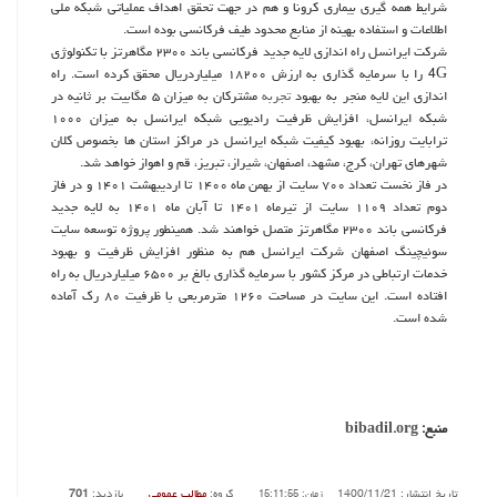
شرایط همه گیری بیماری کرونا و هم در جهت تحقق اهداف عملیاتی شبکه ملی
اطلاعات و استفاده بهینه از منابع محدود طیف فرکانسی بوده است.
شرکت ایرانسل راه اندازی لایه جدید فرکانسی باند ۲۳۰۰ مگاهرتز با تکنولوژی
4G را با سرمایه گذاری به ارزش ۱۸۲۰۰ میلیاردریال محقق کرده است. راه
اندازی این لایه منجر به بهبود
تجربه
مشترکان به میزان ۵ مگابیت بر ثانیه در
شبکه ایرانسل، افزایش ظرفیت رادیویی شبکه ایرانسل به میزان ۱۰۰۰
ترابایت روزانه، بهبود کیفیت شبکه ایرانسل در مراکز استان ها بخصوص کلان
شهرهای تهران، کرج، مشهد، اصفهان، شیراز، تبریز، قم و اهواز خواهد شد.
در فاز نخست تعداد ۷۰۰ سایت از بهمن ماه ۱۴۰۰ تا اردیبهشت ۱۴۰۱ و در فاز
دوم تعداد ۱۱۰۹ سایت از تیرماه ۱۴۰۱ تا آبان ماه ۱۴۰۱ به لایه جدید
فرکانسی باند ۲۳۰۰ مگاهرتز متصل خواهند شد. همینطور پروژه توسعه سایت
سوئیچینگ اصفهان شرکت ایرانسل هم به منظور افزایش ظرفیت و بهبود
خدمات ارتباطی در مرکز کشور با سرمایه گذاری بالغ بر ۶۵۰۰ میلیاردریال به راه
افتاده است. این سایت در مساحت ۱۲۶۰ مترمربعی با ظرفیت ۸۰ رک آماده
شده است.
منبع:
bibadil.org
تاریخ انتشار: 1400/11/21
گروه:
مطالب عمومی
بازدید:
701
زمان: 15:11:55