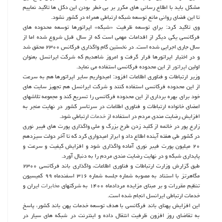
مشکل باید با اطلاع رسانی های مکرر بر بی خطر بودن این دکل ها تاکید نماییم
تا این فضای روانی مانع توسعه شبکه ارتباطی همراه در کشور نشود.
وی تاکید کرد: برای توسعه ظرفیت «شبکه» اپراتورها توسعه محدوده های
فرکانسی یکی دیگر از اقدامات مهمی است که از سال قبل شروع شده اما از
سال جاری اجرایی شده است. در نخستین گام واگذاری فرکانس ۲۳۰۰ محقق شد
و در اختیار اپراتورها قرار گرفت و امروز شاهدیم که شرکت ایرانسل بعنوان
اولین
اپراتور
از این محدوده فرکانسی استفاده می نماید.
وزیر ارتباطات و فناوری اطلاعات افزود: امیدواریم سایر اپراتورها هم به سرعت
از این محدوده فرکانسی استفاده کنند و شرکت ایرانسل هم تجهیز سایت های
خود برای بهره برداری از این محدوده فرکانسی را تسریع کند و مجموعه تلاشهای
اعضای خانواده ارتباطات و فناوری اطلاعات در سرتاسر کشور در نهایت منجر به
افزایش رضایت مندی مردم در استفاده از
خدمات
ارتباطی شود.
زارع پور در خاتمه از کلید زدن طرح بزرگ و ملی واگذاری پورت های فیبر نوری
در کشور طی هفته آینده اطلاع داد و ابراز امیدواری کرد که تا آخر دولت سیزدهم
۲۰ میلیون پورت فیبر نوری آماده واگذاری شود و افزایش کیفیت و سرعت و
پایداری شبکه و در نهایت رضایت مندی مردم را به دنبال آورد.
طبق گزارش وزارت ارتباطات و فناوری اطلاعات، واگذاری باند فرکانسی ۲۳۰۰
مگاهرتز با استناد به مصوبه شماره جلسه شماره ۳۱۶ اسفندماه ۹۹ کمیسیون
تنظیم مقررات و بر مبنای مزایده مردادماه ۱۴۰۰ به شرکتهای
مخابرات
ایران و
خدمات ارتباطی ایرانسل انجام شده است.
این افزایش پهنای باند فرکانسی با هدف توسعه خدمات پهن باند کشور، پاسخ
به تقاضای روز افزون ظرفیت انتقال داده و اینترنت در شبکه های سیار در