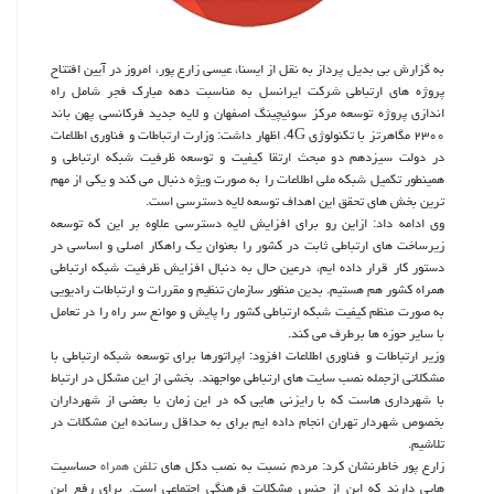
به گزارش بی بدیل پرداز به نقل از ایسنا، عیسی زارع پور، امروز در آیین افتتاح
پروژه های ارتباطی شرکت ایرانسل به مناسبت دهه مبارک فجر شامل راه
اندازی پروژه توسعه مرکز سوئیچینگ اصفهان و لایه جدید فرکانسی پهن باند
۲۳۰۰ مگاهرتز با تکنولوژی 4G، اظهار داشت: وزارت ارتباطات و فناوری اطلاعات
در دولت سیزدهم دو مبحث ارتقا کیفیت و توسعه ظرفیت شبکه ارتباطی و
همینطور تکمیل شبکه ملی اطلاعات را به صورت ویژه دنبال می کند و یکی از مهم
ترین بخش های تحقق این اهداف توسعه لایه دسترسی است.
وی ادامه داد: ازاین رو برای افزایش لایه دسترسی علاوه بر این که توسعه
زیرساخت های ارتباطی ثابت در کشور را بعنوان یک راهکار اصلی و اساسی در
دستور کار قرار داده ایم، درعین حال به دنبال افزایش ظرفیت شبکه ارتباطی
همراه کشور هم هستیم. بدین منظور سازمان تنظیم و مقررات و ارتباطات رادیویی
به صورت منظم کیفیت شبکه ارتباطی کشور را پایش و موانع سر راه را در تعامل
با سایر حوزه ها برطرف می کند.
وزیر ارتباطات و فناوری اطلاعات افزود: اپراتورها برای توسعه شبکه ارتباطی با
مشکلاتی ازجمله نصب سایت های ارتباطی مواجهند. بخشی از این مشکل در ارتباط
با شهرداری هاست که با رایزنی هایی که در این زمان با بعضی از شهرداران
بخصوص شهردار تهران انجام داده ایم برای به حداقل رسانده این مشکلات در
تلاشیم.
زارع پور خاطرنشان کرد: مردم نسبت به نصب دکل های
تلفن همراه
حساسیت
هایی دارند که این از جنس مشکلات فرهنگی اجتماعی است. برای رفع این