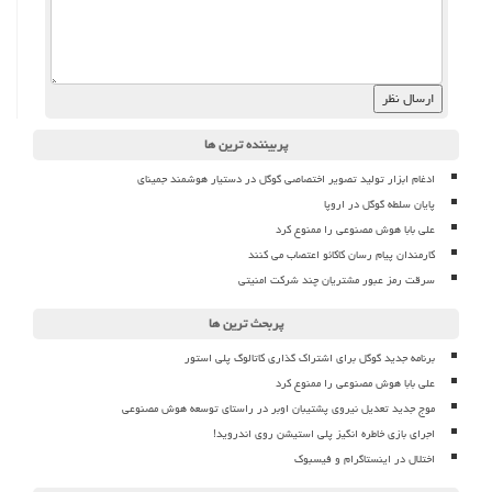
پربیننده ترین ها
ادغام ابزار تولید تصویر اختصاصی گوگل در دستیار هوشمند جمینای
پایان سلطه گوگل در اروپا
علی بابا هوش مصنوعی را ممنوع کرد
کارمندان پیام رسان کاکائو اعتصاب می کنند
سرقت رمز عبور مشتریان چند شرکت امنیتی
پربحث ترین ها
برنامه جدید گوگل برای اشتراک گذاری کاتالوگ پلی استور
علی بابا هوش مصنوعی را ممنوع کرد
موج جدید تعدیل نیروی پشتیبان اوبر در راستای توسعه هوش مصنوعی
اجرای بازی خاطره انگیز پلی استیشن روی اندروید!
اختلال در اینستاگرام و فیسبوک