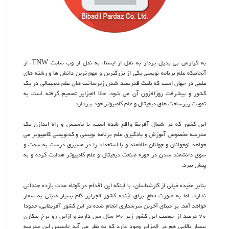
به گزارش بی بدیل پرداز به نقل از ایسنا، به نقل از وب سایت TNW، از
آنجائیكه علم برنامه نویسی یكی از بزرگترین و مهم ترین دانش ها و رشته های
علمی در جهان است كه باعث قدرتمند شدن زیرساخت های علم دیجیتالی در یك
كشور و پیشرفت روزافزون آن می شود، حالا الجزایر تصمیم گرفته است به
تقویت زیرساخت های دیجیتال و علم كامپیوتر خود بپردازد.
این كشور كه در شمال آفریقا واقع شده است، با تاسیس و راه اندازی یك
مدرسه مخصوص آموزش و یادگیری علم برنامه نویسی و كدنویسی كامپیوتر می
خواهد نوجوانان و جوانان علاقمند و با استعداد را در مسیری درست به سمت و
سوی دانشمند شدن در حوزه صنعت دیجیتال و علم كامپیوتر هدایت كرده و به
پیش ببرد.
بنابر عقیده خیلی از كارشناسان، با اینكه این اقدام در كوتاه مدت بازده چندانی
ندارد، اما به صورت قطع برای آینده كشور الجزایر گام بسیار مثبتی به شمار
خواهد آمد. بر مبنای آخرین سرشماری انجام شده در این كشور آفریقایی، حدودا
۷۰ درصد از جمعیت این كشور زیر ۳۰ سال سن دارند و ازاین رو نرخ بیكاری
بسیار بالایی هم در الجزایر وجود دارد كه به نظر می آید تاسیس این مدرسه