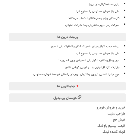
پایان سلطه گوگل در اروپا
علی بابا هوش مصنوعی را ممنوع کرد
کارمندان پیام رسان کاکائو اعتصاب می کنند
سرقت رمز عبور مشتریان چند شرکت امنیتی
پربحث ترین ها
برنامه جدید گوگل برای اشتراک گذاری کاتالوگ پلی استور
علی بابا هوش مصنوعی را ممنوع کرد
اجرای بازی خاطره انگیز پلی استیشن روی اندروید!
جزئیات تازه از آیفون ۱۸ و اولین گوشی تاشو
موج جدید تعدیل نیروی پشتیبان اوبر در راستای توسعه هوش مصنوعی
+
جدیدترین ها
دوستان بی بدیل
خرید و فروش خودرو
طراحی سایت
فیش حج
قیمت بیسیم باوفنگ
کوتاه کننده لینک