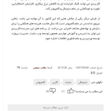
كاربردی می تواند كمك فزاینده ای به كاهش نرخ بیكاری، افزایش اشتغالزایی،
تقویت و خودكفایی در علم دیجیتال و كامپیوتر كند.
از طرفی دیگر یكی از چالش هایی كه این كشور با آن مواجه می باشد، یافتن
نیروی
متخصص
در علم كامپیوتر است كه سال هاست هزینه های هنگفتی را برای
سازمان و نهادهای مختلف الجزایر می تراشد. از برنامه های این مدرسه كاربردی
می توان به تدریس و آموزش مواردی همچون توسعه وب سایت، مدیریت پروژه،
توسعه وردپرس و علم فناوری اطلاعات اشاره نمود.
تاریخ انتشار: 1397/05/08
گروه:
مطالب عمومی
بازدید:
75
زمان: 22:10:28
امتیاز:
5.0
تگهای خبر:
دیجیتال
,
سایت
,
كاربر
,
كامپیوتر
این مطلب را می پسندید؟
(0)
(1)
تازه ترین مطالب مرتبط