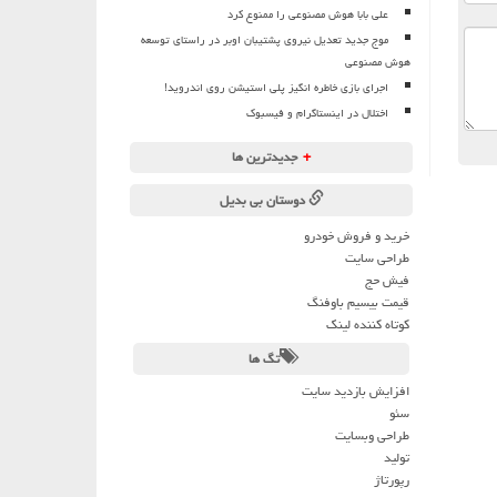
علی بابا هوش مصنوعی را ممنوع کرد
موج جدید تعدیل نیروی پشتیبان اوبر در راستای توسعه
هوش مصنوعی
اجرای بازی خاطره انگیز پلی استیشن روی اندروید!
اختلال در اینستاگرام و فیسبوک
+
جدیدترین ها
دوستان بی بدیل
خرید و فروش خودرو
طراحی سایت
فیش حج
قیمت بیسیم باوفنگ
کوتاه کننده لینک
تگ ها
افزایش بازدید سایت
سئو
طراحی وبسایت
تولید
رپورتاژ