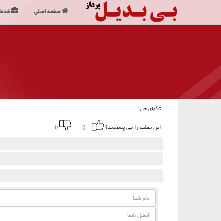
صفحه اصلی
خدما
تگهای خبر:
این مطلب را می پسندید؟
()
()