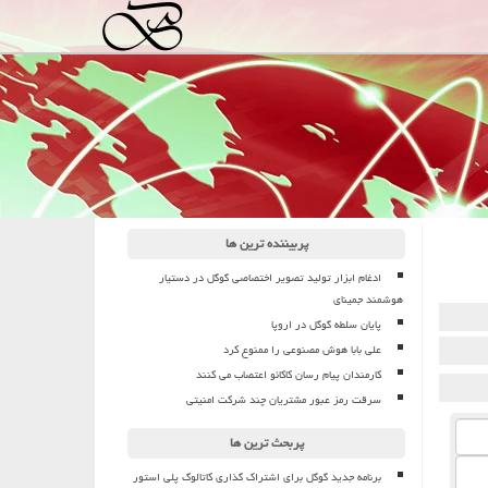
پربیننده ترین ها
ادغام ابزار تولید تصویر اختصاصی گوگل در دستیار
هوشمند جمینای
پایان سلطه گوگل در اروپا
علی بابا هوش مصنوعی را ممنوع کرد
کارمندان پیام رسان کاکائو اعتصاب می کنند
سرقت رمز عبور مشتریان چند شرکت امنیتی
پربحث ترین ها
برنامه جدید گوگل برای اشتراک گذاری کاتالوگ پلی استور