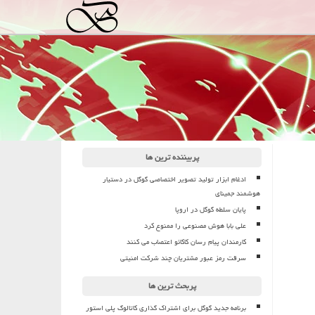
پربیننده ترین ها
ادغام ابزار تولید تصویر اختصاصی گوگل در دستیار
هوشمند جمینای
پایان سلطه گوگل در اروپا
علی بابا هوش مصنوعی را ممنوع کرد
کارمندان پیام رسان کاکائو اعتصاب می کنند
سرقت رمز عبور مشتریان چند شرکت امنیتی
پربحث ترین ها
برنامه جدید گوگل برای اشتراک گذاری کاتالوگ پلی استور