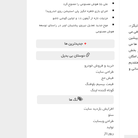
علی بابا هوش مصنوعی را ممنوع کرد
اجرای بازی خاطره انگیز پلی استیشن روی اندروید!
جزئیات تازه از آیفون ۱۸ و اولین گوشی تاشو
تیکز»،
موج جدید تعدیل نیروی پشتیبان اوبر در راستای توسعه
فی می
هوش مصنوعی
پیشین
+
جدیدترین ها
 ها می
در بخش
دوستان بی بدیل
 امکان
عتقدیم
خرید و فروش خودرو
انی و
طراحی سایت
فیش حج
قیمت بیسیم باوفنگ
کوتاه کننده لینک
تگ ها
افزایش بازدید سایت
سئو
طراحی وبسایت
تولید
رپورتاژ