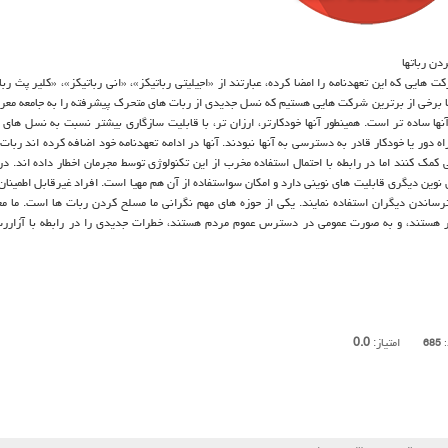
دن رباتها
هایی که این تعهدنامه را امضا کرده، عبارتند از «اجیلیتی رباتیکز»، «انی رباتیکز»، «کلیر پث ربا
ما برخی از برترین شرکت هایی هستیم که نسل جدیدی از ربات های متحرک پیشرفته را به جامعه معر
ا ساده تر است. همینطور آنها خودکارتر، ارزان تر، با قابلیت سازگاری بیشتر نسبت به نسل های 
راه دور یا خودکار قادر به دسترسی به آنها نبودند. آنها در ادامه تعهدنامه خود اضافه کرده اند ربات
گی کمک کنند اما در رابطه با احتمال استفاده مخرب از این تکنولوژی توسط مجرمان اخطار داده اند. 
نوین دیگری قابلیت های نوینی دارد و امکان سواستفاده از آن هم مهیا است. افراد غیرقابل اطمینان
 ترساندن دیگران استفاده نمایند. یکی از حوزه های مهم نگرانی ما مسلح کردن ربات ها است. ما م
ار هستند، و به صورت عمومی در دسترس عموم مردم هستند، خطرات جدیدی را در رابطه با آزاررس
امتیاز:
0.0
:
685