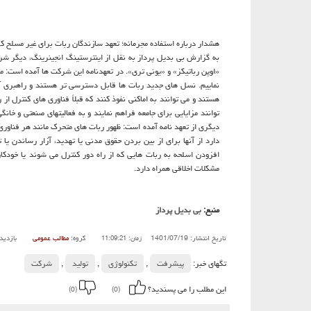
هشدار درباره استفاده مجرمانه؛ تعهد سازندگان ربات برای غیر مسلح کر
به گزارش بی بدیل پرداز به نقل از اینترستینگ انجینرینگ، دیگر شرکت 
«اوپن رباتیکز» و «یونی تری». در تعهدنامه این شرکت ها آمده است: 
نماییم. نسل های جدید ربات ها قابل دسترسی تر هستند و راهبری آنه
هستند و می توانند به اماکنی نفوذ کنند که قبلاً فناوری های کنترل از 
توانند مزایایی برای جامعه فراهم نمایند و به فعالیتهای صنعتی و خان
دیگری از تعهد نامه آمده است: ظهور ربات های متحرک مانند هر فناوری 
دارد از آنها برای از بین بردن حقوق مدنی یا تهدید، آزار رساندن یا
افزودن اسلحه به ربات هایی که از راه دور کنترل می شوند یا خودک
مشکلات اخلاقی همراه دارد.
منبع:
بی بدیل پرداز
تاریخ انتشار: 1401/07/19
گروه:
مطالب عمومی
بازدید
زمان: 11:09:21
تگهای خبر:
پیشرفت
,
تكنولوژی
,
تولید
,
شركت
این مطلب را می پسندید؟
(0)
(0)