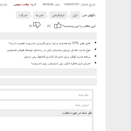
تاریخ انتشار: 1400/07/07
گروه:
مطالب عمومی
بازدید
زمان: 09:09:46
تگهای خبر:
اپل
,
اپلیكیشن
,
تجربه
,
شركت
این مطلب را می پسندید؟
(0)
(0)
فایل های APK چه هستند و چرا برای کاربران اندروید اهمیت دارند؟
موج جدید تعدیل نیروی پشتیبان اوبر در راستای توسعه هوش مصنوعی
برنامه جدید گوگل برای اشتراک گذاری کاتالوگ پلی استور
اجرای بازی خاطره انگیز پلی استیشن روی اندروید!
نظر شما در مورد مطلب: