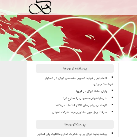
پربیننده ترین ها
ادغام ابزار تولید تصویر اختصاصی گوگل در دستیار
هوشمند جمینای
پایان سلطه گوگل در اروپا
علی بابا هوش مصنوعی را ممنوع کرد
کارمندان پیام رسان کاکائو اعتصاب می کنند
سرقت رمز عبور مشتریان چند شرکت امنیتی
پربحث ترین ها
برنامه جدید گوگل برای اشتراک گذاری کاتالوگ پلی استور