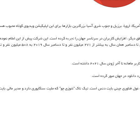
مریکا، اروپا، برزیل و جنوب شرق آسیا بزرگترین بازارها برای این اپلیکیشن ویدیوی کوتاه محبوب هست
طق دیگر، افزایش کاربران در سرتاسر جهان را
تجربه
کرده است. این شرکت پیش از این اعلام نموده ب
ژانویه سال ۲۰۱۸ حدود ۵۵ میلیون کاربر جهانی داشته است. این رقم تا دسامبر همان سال به بیشتر از ۲۷۱ میلیون نفر و 
 غول فناوری چینی بایت دنس است. تیک تاک "شوزی چو" که ملیت سنگاپوری دارد و مدیر مالی بای