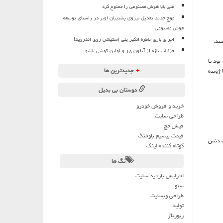
علی بابا هوش مصنوعی را ممنوع کرد
موج جدید تعدیل نیروی پشتیبان اوبر در راستای توسعه
هوش مصنوعی
اجرای بازی خاطره انگیز پلی استیشن روی اندروید!
ند.
جزئیات تازه از آیفون ۱۸ و اولین گوشی تاشو
ود تا
+
جدیدترین ها
تا دسامبر سال ۲۰۱۹ به ۵۰۸ میلیون نفر و تا ژوییه
دوستان بی بدیل
خرید و فروش خودرو
طراحی سایت
فیش حج
قیمت بیسیم باوفنگ
ت دنس
کوتاه کننده لینک
تگ ها
افزایش بازدید سایت
سئو
طراحی وبسایت
تولید
رپورتاژ