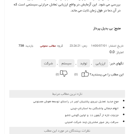
بررسی می شود. این آزمایش در واقع ارزیابی تعادل حرارتی سیستمی است که
در آن دما در طول زمان ثابت می ماند.
منبع:
بی بدیل پرداز
تاریخ انتشار: 1400/07/01
گروه:
مطالب عمومی
بازدید:
738
زمان: 23:24:21
امتیاز:
0.0
تگهای خبر:
ارزیابی
,
تولید
,
سیستم
,
شركت
این مطلب را می پسندید؟
(0)
(0)
تازه ترین مطالب مرتبط
موج جدید تعدیل نیروی پشتیبان اوبر در راستای توسعه هوش مصنوعی
اتهام جنجالی واشنگتن به استارتاپ چینی
جزئیات تازه از آیفون ۱۸ و اولین گوشی تاشو
سرقت رمز عبور مشتریان چند شرکت امنیتی
نظرات بینندگان در مورد این مطلب