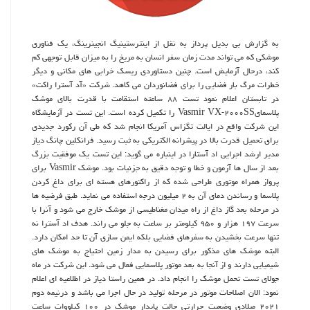
به گزارش بی بدیل پرداز به نقل از اینترستینیگ انجینرینگ، یک فناوری
موشکی که می تواند مدت زمان سفر انسان به مریخ را به میزان قابل توجهی کم
کند، درحال آزمایش است. چنین دستاوردی ریسک خرابی های مکانی و دیگر
خطرات مرگ بار فضایی را برای فضانوردان می کاهد. شرکت «آد آسترا راکت»
در تابستان اعلام نمود تست ۸۸ ساعته استقامت با قدرت بالای موشک
پلاسمایVasmir VX-۲۰۰۰SS را تکمیل کرده است. این تست در آزمایشگاه
این شرکت واقع در ایالت تگزاس آمریکا انجام شد که طی آن رکورد جدیدی
برای تحمیل قدرت بالا در پیشرانه الکتریکی به ثبت رسید. فرانکلین چانگ دیاز
مدیر ارشد اجرایی اد آستارا در اینباره می گوید: این تست یک موفقیت بزرگ
بعد از سال ها آزمون و خطا و توجه دقیق به جزئیات بود. موشک Vasmir برای
پرواز همراه موتوری طراحی شده که از راکتورهای هسته ای برای داغ کردن
پلاسما و رساندن دمای آن به ۲ میلیون درجه استفاده می نماید. طبق فرضیه ها
در مرحله بعد گاز داغ از راه میدان مغناطیسی از موشک خارج می شود و آنرا با
سرعت ۱۹۷ هزار و ۹۵۰ کیلومتر بر ساعت به جلو می راند. هدف اد آسترا نه
تنها سرعت بخشیدن به سفرهای فضایی بلکه ایمن سازی آن تا حد امکان دارد.
البته موشک های مذکور برای رسیدن به مدار زمین احتیاج به موشک های
شیمیایی دارند و از آنجا به بعد موتور پلاسمایی فعال می شود. این شرکت در ماه
جولای تست تحمل موشک را انجام داد. در همین راستا دیاز در اطلاعیه ای اعلام
نمود: الان اصلاحات موتور در مرحله تولید در حال اجرا می باشد و درنیمه دوم
۲۰۲۱ میلادی وضعیت حرارتی حالت پایدار موشک در ۱۰۰ کیلووات ساعت