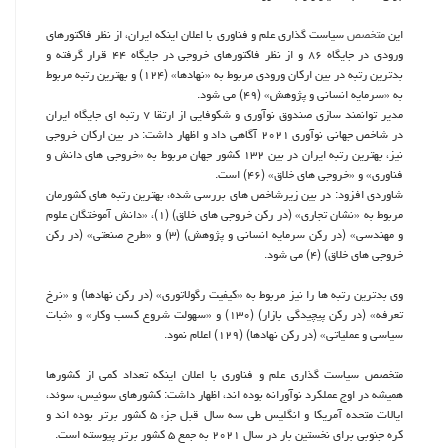
این
متخصص
سیاست گذاری علم و فناوری با اعلان اینکه ایران، از نظر فاکتورهای
ورودی در جایگاه ۸۶ و از نظر فاکتورهای خروجی در جایگاه ۴۴ قرار گرفته و
بدترین رتبه در بین ارکان ورودی مربوط به «نهادها» (۱۲۴) و بهترین رتبه مربوط
به «سرمایه انسانی و پژوهش» (۴۹) می شود.
مدیر توانمند سازی صندوق نوآوری و شکوفایی از ارتقا ۷ رتبه ای جایگاه ایران
در شاخص جهانی نوآوری ۲۰۲۱ آگاهی داد و اظهار داشت: در بین ارکان خروجی
نیز، بهترین رتبه ایران در بین ۱۳۲ کشور جهان مربوط به «خروجی های دانش و
فناوری» و «خروجی های خلاق» (۴۶) است.
شاوردی افزود: در بین زیرشاخص های بررسی شده، بهترین رتبه های کشورمان
مربوط به «نشان تجاری» (در رکن خروجی های خلاق) (۱)، «دانش آموختگان علوم
و مهندسی» (در رکن سرمایه انسانی و پژوهش) (۳) و «طرح صنعتی» (در رکن
خروجی های خلاق) (۴) می شود.
وی بدترین رتبه ها را نیز مربوط به «کیفیت رگولاتوری» (در رکن نهادها) و «نرخ
تعرفه» (در رکن پیچیدگی بازار) (۱۳۰) و «سهولت شروع کسب وکار» و «ثبات
سیاسی و عملیاتی» (در رکن نهادها) (۱۲۹) اعلام نمود.
متخصص سیاست گذاری علم و فناوری با اعلان اینکه تعداد کمی از کشورها
همیشه در اوج عملکرد نوآورانه بوده اند، اظهار داشت: کشورهای سوئیس، سوئد،
ایالات متحده آمریکا و انگلیس طی سه سال قبل جزء ۵ کشور برتر بوده اند و
کره جنوبی برای نخستین بار در سال ۲۰۲۱ به جمع ۵ کشور برتر پیوسته است.