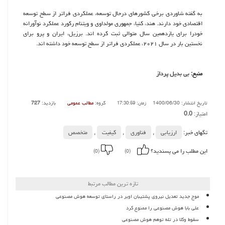
به گفته شاوردی برخی کشورهای درحال توسعه، عملکردی فراتر از سطح توسعه
اقتصادی خود دارند. هند، کنیا، جمهوری مولداوی و ویتنام رکورد عملکرد نوآورانه
خودرا برای یازدهمین سال متوالی ثبت کرده اند. برزیل، ایران و پرو برای
نخستین بار در سال ۲۰۲۱، عملکردی فراتر از سطح توسعه خود داشته اند.
منبع:
بی بدیل پرداز
تاریخ انتشار: 1400/06/30
گروه:
مطالب عمومی
بازدید:
727
زمان: 17:30:59
امتیاز:
0.0
تگهای خبر:
ارزیابی
,
فناوری
,
كیفیت
,
متخصص
این مطلب را می پسندید؟
(0)
(0)
تازه ترین مطالب مرتبط
موج جدید تعدیل نیروی پشتیبان اوبر در راستای توسعه هوش مصنوعی
علی بابا هوش مصنوعی را ممنوع کرد
سقوط وکلا در تله توهم هوش مصنوعی