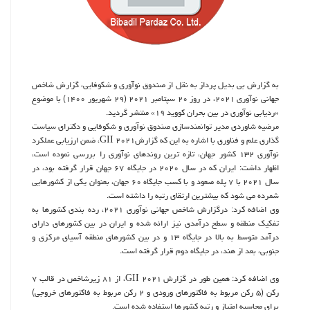
به گزارش بی بدیل پرداز به نقل از صندوق نوآوری و شکوفایی، گزارش شاخص
جهانی نوآوری ۲۰۲۱، در روز ۲۰ سپتامبر ۲۰۲۱ (۲۹ شهریور ۱۴۰۰) با موضوع
«ردیابی نوآوری در بین بحران کووید ۱۹» منتشر گردید.
مرضیه شاوردی مدیر توانمندسازی صندوق نوآوری و شکوفایی و دکترای سیاست
گذاری علم و فناوری با اشاره به این که گزارشGII ۲۰۲۱، ضمن ارزیابی عملکرد
نوآوری ۱۳۲ کشور جهان، تازه ترین روندهای نوآوری را بررسی نموده است،
اظهار داشت: ایران که در سال ۲۰۲۰ در جایگاه ۶۷ جهان قرار گرفته بود، در
سال ۲۰۲۱ با ۷ پله صعود و با کسب جایگاه ۶۰ جهان، بعنوان یکی از کشورهایی
شمرده می شود که بیشترین ارتقای رتبه را داشته است.
وی اضافه کرد: درگزارش شاخص جهانی نوآوری ۲۰۲۱، رده بندی کشورها به
تفکیک منطقه و سطح درآمدی نیز ارائه شده و ایران در بین کشورهای دارای
درآمد متوسط به بالا در جایگاه ۱۳ و در بین کشورهای منطقه آسیای مرکزی و
جنوبی، بعد از هند، در جایگاه دوم قرار گرفته است.
وی اضافه کرد: همین طور در گزارش GII ۲۰۲۱، از ۸۱ زیرشاخص در قالب ۷
رکن (۵ رکن مربوط به فاکتورهای ورودی و ۲ رکن مربوط به فاکتورهای خروجی)
برای محاسبه امتیاز و رتبه کشورها استفاده شده است.