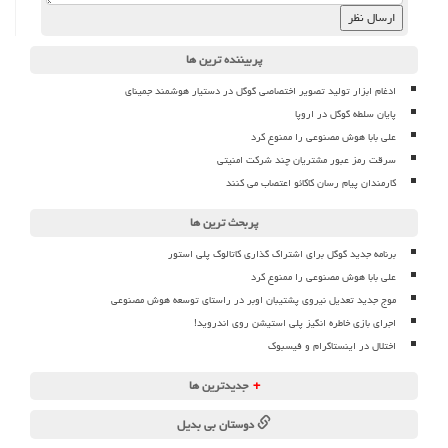
پربیننده ترین ها
ادغام ابزار تولید تصویر اختصاصی گوگل در دستیار هوشمند جمینای
پایان سلطه گوگل در اروپا
علی بابا هوش مصنوعی را ممنوع کرد
سرقت رمز عبور مشتریان چند شرکت امنیتی
کارمندان پیام رسان کاکائو اعتصاب می کنند
پربحث ترین ها
برنامه جدید گوگل برای اشتراک گذاری کاتالوگ پلی استور
علی بابا هوش مصنوعی را ممنوع کرد
موج جدید تعدیل نیروی پشتیبان اوبر در راستای توسعه هوش مصنوعی
اجرای بازی خاطره انگیز پلی استیشن روی اندروید!
اختلال در اینستاگرام و فیسبوک
+
جدیدترین ها
دوستان بی بدیل