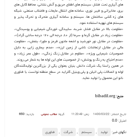
های آبیاری تحت فشار، سیستم های اطفای حریق و آتش نشانی، محافظ کابل های
برق، مخابراتی و فیبر نوری، سامانه های انتقال مایعات و فاضلاب صنعتی، شبکه
های زه کشی ساختمان ها، سیستم و سامانه آبیاری متحرک و تحرک پذیر و
سیستم های تهویه استفاده نمود.
«مقاومت بالا در مقابل فشار، ضربه، ساییدگی، خوردگی شیمیایی و پوسیدگی»،
«مقاومت زیاد در مقابل گرما و سرما (از ۸۰ درجه الی ۲۰- درجه سانتی گراد)»،
«مقاومت در مقابل نور خورشید و اشعه مادون قرمز و ماوراء بنفش»، «مقاومت
عالی در مقابل ارتعاشات ناشی از زمین لرزه»، «عدم بیماری زایی به دلیل
خصوصیات شیمیایی ویژه»، «مقاوم در مقابل زنگ زدگی»، «طول عمر زیاد» و
«عدم احتیاج به رنگ و پوشش» از خصوصیت های این لوله ها به شمار می روند.
در همین راستا یک شرکت دانش بنیان بعنوان یکی از بزرگترین تولیدکنندگان
لوله و اتصالات پلی اتیلن و پلی وینیل کلراید در سطح منطقه توانست با فناوری
نانو این محصول را تولید نماید.
منبع:
bibadil.org
تاریخ انتشار: 1400/03/22
گروه:
مطالب عمومی
بازدید:
650
زمان: 11:20:49
امتیاز:
0.0
تگهای خبر:
تولید
,
سیستم
,
شركت
,
فناوری