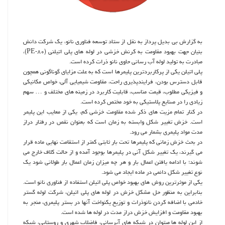
به گزارش بی بدیل پرداز به نقل از ستاد توسعه فناوری نانو، یک شرکت دانش
بنیان جهت بهبود مقاومت به کرنش خزشی در لوله های پلی اتیلنی (PE-۸۰)،
مبادرت به تولید لوله آب رسانی حاوی نانو ذرات کرده است.
پلی اتیلن یکی از پرکاربردترین پلیمرها است که به علت مزایای گوناگونی همچون
قابل دسترس بودن، فرایندپذیری راحت، مقاومت شیمیایی آلی، خواص مکانیکی
و فیزیکی مطلوب، قیمت مناسب، قابلیت کاربرد در زمینه های مختلف و … سهم
زیادی را در صنایع پلاستیکی به خود مختص کرده است.
در کنار تمام مزیت های ذکر شده مقاومت خزشی کم، یکی از معایب این پلیمر
است. خزش تغییر شکل وابسته به زمان است که بعنوان نقص در رفتار دراز
مدت مواد پلیمری بشمار می رود.
در بحث خزش زمانی که پلیمرها تحت بار ثابتی کمتر از استقامت نهایی ماده قرار
می گیرند، یک تغییر شکل آنی در پلیمرها بوجود آمده و از حالت کلاف خارج می
شوند؛ با ادامه یافتن اعمال بار و هر چه میزان زمان اعمال بار طولانی شود یک
نوع تغییر شکل دائمی در ماده ایجاد می شود.
یکی از موثرترین روش های بهبود خواص پلی اتیلن استفاده از فناوری نانو است.
بنابراین به منظور حل مشکل خزش در لوله های پلی اتیلن، شرکت لوله گستر
خادمی با اضافه کردن نانوذرات و توزیع یکنواخت آنها در بستر پلیمری، منجر به
بهبود مقاومت و افزایش خزش دراز مدت در لوله ها شده است.
از این لوله ها میتوان در شبکه های آبرسانی، فاضلاب شهری و روستایی، شبکه