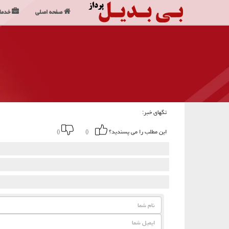
صفحه اصلی
خدما
تگهای خبر:
این مطلب را می پسندید؟
()
()