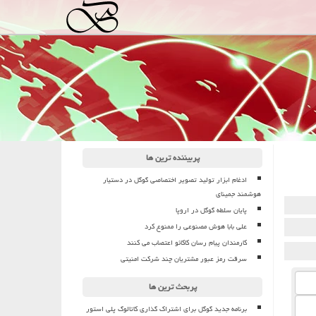
پربیننده ترین ها
ادغام ابزار تولید تصویر اختصاصی گوگل در دستیار
هوشمند جمینای
پایان سلطه گوگل در اروپا
علی بابا هوش مصنوعی را ممنوع کرد
کارمندان پیام رسان کاکائو اعتصاب می کنند
سرقت رمز عبور مشتریان چند شرکت امنیتی
پربحث ترین ها
برنامه جدید گوگل برای اشتراک گذاری کاتالوگ پلی استور