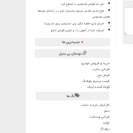
علی بابا هوش مصنوعی را ممنوع کرد
موج جدید تعدیل نیروی پشتیبان اوبر در راستای توسعه
هوش مصنوعی
اجرای بازی خاطره انگیز پلی استیشن روی اندروید!
جزئیات تازه از آیفون ۱۸ و اولین گوشی تاشو
+
جدیدترین ها
دوستان بی بدیل
خرید و فروش خودرو
طراحی سایت
فیش حج
قیمت بیسیم باوفنگ
کوتاه کننده لینک
تگ ها
افزایش بازدید سایت
سئو
طراحی وبسایت
تولید
رپورتاژ