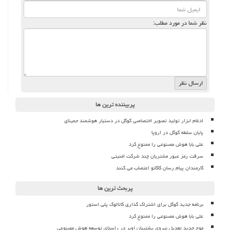
نظر شما در مورد مطلب:
پربیننده ترین ها
ادغام ابزار تولید تصویر اختصاصی گوگل در دستیار هوشمند جمینای
پایان سلطه گوگل در اروپا
علی بابا هوش مصنوعی را ممنوع کرد
سرقت رمز عبور مشتریان چند شرکت امنیتی
کارمندان پیام رسان کاکائو اعتصاب می کنند
پربحث ترین ها
برنامه جدید گوگل برای اشتراک گذاری کاتالوگ پلی استور
علی بابا هوش مصنوعی را ممنوع کرد
موج جدید تعدیل نیروی پشتیبان اوبر در راستای توسعه هوش مصنوعی