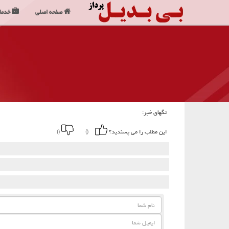
صفحه اصلی
خدما
تگهای خبر:
این مطلب را می پسندید؟
()
()