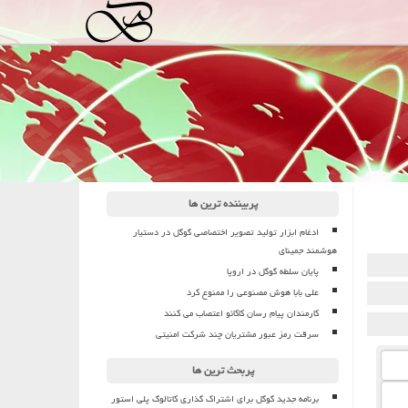
پربیننده ترین ها
ادغام ابزار تولید تصویر اختصاصی گوگل در دستیار
هوشمند جمینای
پایان سلطه گوگل در اروپا
علی بابا هوش مصنوعی را ممنوع کرد
کارمندان پیام رسان کاکائو اعتصاب می کنند
سرقت رمز عبور مشتریان چند شرکت امنیتی
پربحث ترین ها
برنامه جدید گوگل برای اشتراک گذاری کاتالوگ پلی استور