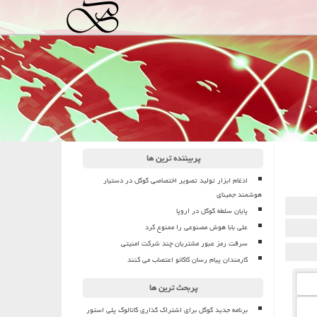
پربیننده ترین ها
ادغام ابزار تولید تصویر اختصاصی گوگل در دستیار
هوشمند جمینای
پایان سلطه گوگل در اروپا
علی بابا هوش مصنوعی را ممنوع کرد
سرقت رمز عبور مشتریان چند شرکت امنیتی
کارمندان پیام رسان کاکائو اعتصاب می کنند
پربحث ترین ها
برنامه جدید گوگل برای اشتراک گذاری کاتالوگ پلی استور