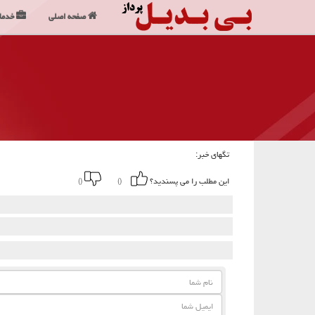
صفحه اصلی
خدما
تگهای خبر:
این مطلب را می پسندید؟
()
()