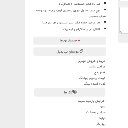
علی بابا هوش مصنوعی را ممنوع کرد
موج جدید تعدیل نیروی پشتیبان اوبر در راستای توسعه
هوش مصنوعی
اجرای بازی خاطره انگیز پلی استیشن روی اندروید!
اختلال در اینستاگرام و فیسبوک
+
جدیدترین ها
دوستان بی بدیل
خرید و فروش خودرو
طراحی سایت
فیش حج
قیمت بیسیم باوفنگ
کوتاه کننده لینک
تگ ها
افزایش بازدید سایت
سئو
طراحی وبسایت
تولید
رپورتاژ