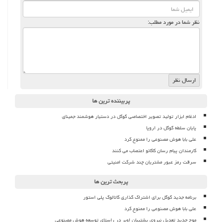
نظر شما در مورد مطلب:
پربیننده ترین ها
ادغام ابزار تولید تصویر اختصاصی گوگل در دستیار هوشمند جمینای
پایان سلطه گوگل در اروپا
علی بابا هوش مصنوعی را ممنوع کرد
کارمندان پیام رسان کاکائو اعتصاب می کنند
سرقت رمز عبور مشتریان چند شرکت امنیتی
پربحث ترین ها
برنامه جدید گوگل برای اشتراک گذاری کاتالوگ پلی استور
علی بابا هوش مصنوعی را ممنوع کرد
موج جدید تعدیل نیروی پشتیبان اوبر در راستای توسعه هوش مصنوعی