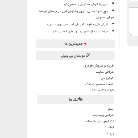
علی بابا هوش مصنوعی را ممنوع کرد
موج جدید تعدیل نیروی پشتیبان اوبر در راستای توسعه
هوش مصنوعی
اجرای بازی خاطره انگیز پلی استیشن روی اندروید!
جزئیات تازه از آیفون ۱۸ و اولین گوشی تاشو
+
جدیدترین ها
دوستان بی بدیل
خرید و فروش خودرو
طراحی سایت
فیش حج
قیمت بیسیم باوفنگ
کوتاه کننده لینک
تگ ها
سئو
طراحی وبسایت
افزایش بازدید سایت
تولید
رپورتاژ