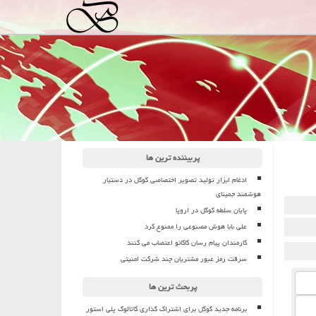
پربیننده ترین ها
ادغام ابزار تولید تصویر اختصاصی گوگل در دستیار
هوشمند جمینای
پایان سلطه گوگل در اروپا
علی بابا هوش مصنوعی را ممنوع کرد
کارمندان پیام رسان کاکائو اعتصاب می کنند
سرقت رمز عبور مشتریان چند شرکت امنیتی
پربحث ترین ها
برنامه جدید گوگل برای اشتراک گذاری کاتالوگ پلی استور