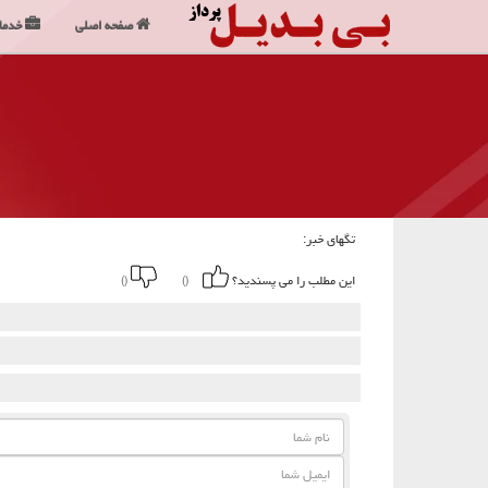
صفحه اصلی
خدما
تگهای خبر:
این مطلب را می پسندید؟
()
()