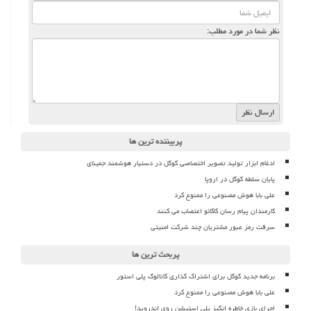
نظر شما در مورد مطلب:
پربیننده ترین ها
ادغام ابزار تولید تصویر اختصاصی گوگل در دستیار هوشمند جمینای
پایان سلطه گوگل در اروپا
علی بابا هوش مصنوعی را ممنوع کرد
کارمندان پیام رسان کاکائو اعتصاب می کنند
سرقت رمز عبور مشتریان چند شرکت امنیتی
پربحث ترین ها
برنامه جدید گوگل برای اشتراک گذاری کاتالوگ پلی استور
علی بابا هوش مصنوعی را ممنوع کرد
اجرای بازی خاطره انگیز پلی استیشن روی اندروید!