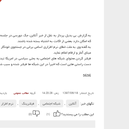
به گزارش بی بدیل پرداز به نقل از خبر آنلاین، جك دورسی در جلسه ك
كه امكان دارد بعضی از اكانت به اشتباه بسته شده باشند.
به گفته وی به علت خطای نرم افزاری اسامی برخی در جستجوی خودكار و 
مبنای آمار و ارقام اعلام نماید.
فیلتر كردن محتوای شبكه های اجتماعی به بحثی سیاسی در امریكا تب
دست راستی هایی است كه اخیراً در این شبكه ها فیلتر شده و سبب شد 
5656
تاریخ انتشار: 1397/06/18
گروه:
مطالب عمومی
بازدید
زمان: 14:20:28
تگهای خبر:
آنلاین
,
شبكه اجتماعی
,
فیلترینگ
,
نرم افزار
این مطلب را می پسندید؟
(0)
(1)