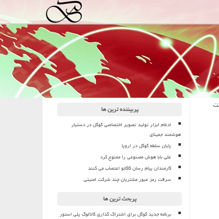
ها اكانت
پربیننده ترین ها
ادغام ابزار تولید تصویر اختصاصی گوگل در دستیار
هوشمند جمینای
پایان سلطه گوگل در اروپا
علی بابا هوش مصنوعی را ممنوع کرد
کارمندان پیام رسان کاکائو اعتصاب می کنند
سرقت رمز عبور مشتریان چند شرکت امنیتی
پربحث ترین ها
برنامه جدید گوگل برای اشتراک گذاری کاتالوگ پلی استور