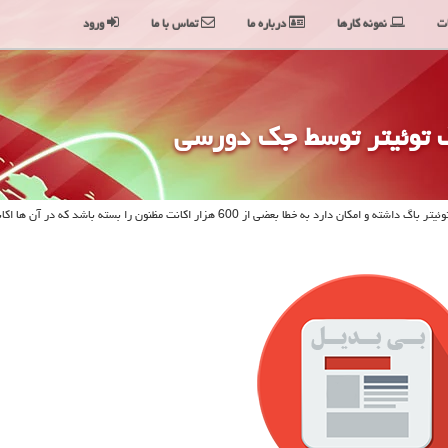
ت
نمونه کارها
درباره ما
تماس با ما
ورود
گ توئیتر توسط جك دورسی
بی بدیل پرداز: مدیر اجرایی توئیتر پذیرفت كه الگوریتم فیلترینگ در توئیتر باگ داشته و امكان دارد به خطا بعضی از 600 هزار اكانت مظنون را بسته باشد كه در آن 