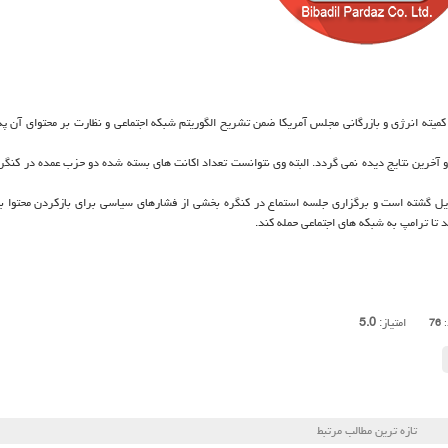
میته انرژی و بازرگانی مجلس آمریكا ضمن تشریح الگوریتم شبكه اجتماعی و نظارت بر محتوای آن پ
آخرین نتایج دیده نمی گردد. البته وی نتوانست تعداد اكانت های بسته شده دو حزب عمده در كنگره
دیل گشته است و برگزاری جلسه استماع در كنگره بخشی از فشارهای سیاسی برای بازكردن محتوا ب
تا ترامپ به شبكه های اجتماعی حمله كند.
امتیاز:
5.0
:
76
تازه ترین مطالب مرتبط