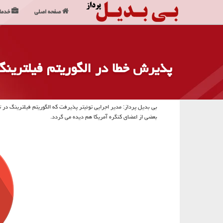
صفحه اصلی
خدما
پذیرش خطا در الگوریتم فیلترین
بعضی از اعضای كنگره آمریكا هم دیده می گردد.