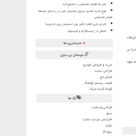
علی بابا هوش مصنوعی را ممنوع کرد
موج جدید تعدیل نیروی پشتیبان اوبر در راستای توسعه
هوش مصنوعی
اجرای بازی خاطره انگیز پلی استیشن روی اندروید!
اختلال در اینستاگرام و فیسبوک
ذیرفت
+
جدیدترین ها
 را بر
دوستان بی بدیل
ه سود
خرید و فروش خودرو
طراحی سایت
فیش حج
قیمت بیسیم باوفنگ
کوتاه کننده لینک
تگ ها
طراحی وبسایت
سئو
افزایش بازدید سایت
تولید
رپورتاژ