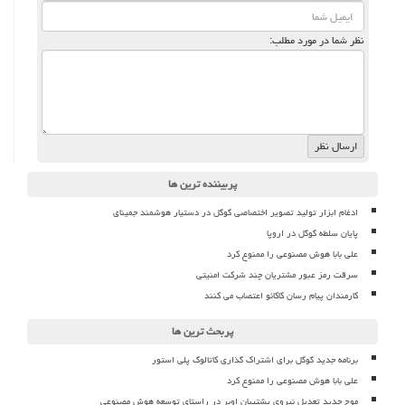
نظر شما در مورد مطلب:
پربیننده ترین ها
ادغام ابزار تولید تصویر اختصاصی گوگل در دستیار هوشمند جمینای
پایان سلطه گوگل در اروپا
علی بابا هوش مصنوعی را ممنوع کرد
سرقت رمز عبور مشتریان چند شرکت امنیتی
کارمندان پیام رسان کاکائو اعتصاب می کنند
پربحث ترین ها
برنامه جدید گوگل برای اشتراک گذاری کاتالوگ پلی استور
علی بابا هوش مصنوعی را ممنوع کرد
موج جدید تعدیل نیروی پشتیبان اوبر در راستای توسعه هوش مصنوعی