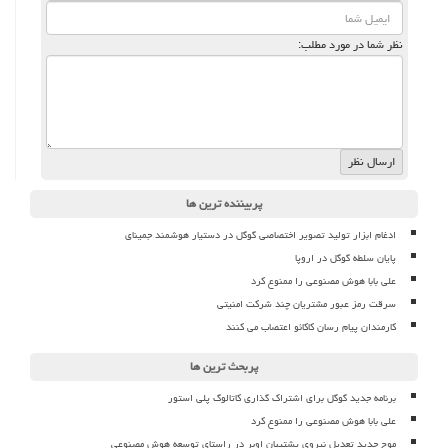
نظر شما در مورد مطلب:
پربیننده ترین ها
ادغام ابزار تولید تصویر اختصاصی گوگل در دستیار هوشمند جمینای
پایان سلطه گوگل در اروپا
علی بابا هوش مصنوعی را ممنوع کرد
سرقت رمز عبور مشتریان چند شرکت امنیتی
کارمندان پیام رسان کاکائو اعتصاب می کنند
پربحث ترین ها
برنامه جدید گوگل برای اشتراک گذاری کاتالوگ پلی استور
علی بابا هوش مصنوعی را ممنوع کرد
موج جدید تعدیل نیروی پشتیبان اوبر در راستای توسعه هوش مصنوعی