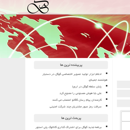
پربیننده ترین ها
ادغام ابزار تولید تصویر اختصاصی گوگل در دستیار
هوشمند جمینای
پایان سلطه گوگل در اروپا
علی بابا هوش مصنوعی را ممنوع کرد
کارمندان پیام رسان کاکائو اعتصاب می کنند
سرقت رمز عبور مشتریان چند شرکت امنیتی
پربحث ترین ها
برنامه جدید گوگل برای اشتراک گذاری کاتالوگ پلی استور