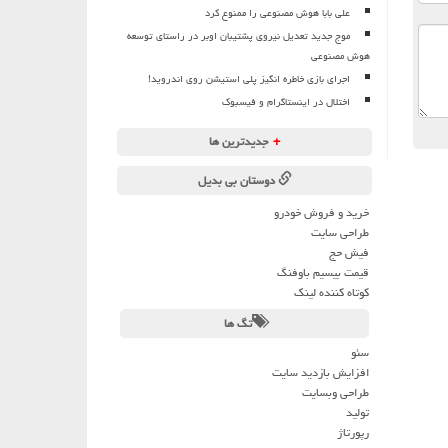
علی بابا هوش مصنوعی را ممنوع کرد
موج جدید تعدیل نیروی پشتیبان اوبر در راستای توسعه
هوش مصنوعی
اجرای بازی خاطره انگیز پلی استیشن روی اندروید!
اختلال در اینستاگرام و فیسبوک
+
جدیدترین ها
دوستان بی بدیل
خرید و فروش خودرو
طراحی سایت
فیش حج
قیمت بیسیم باوفنگ
کوتاه کننده لینک
تگ ها
سئو
افزایش بازدید سایت
طراحی وبسایت
تولید
رپورتاژ