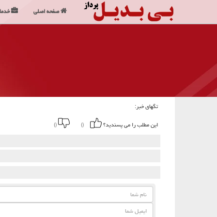
صفحه اصلی
خدما
تگهای خبر:
این مطلب را می پسندید؟
()
()