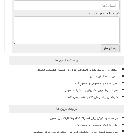
نظر شما در مورد مطلب:
پربیننده ترین ها
ادغام ابزار تولید تصویر اختصاصی گوگل در دستیار هوشمند جمینای
پایان سلطه گوگل در اروپا
علی بابا هوش مصنوعی را ممنوع کرد
سرقت رمز عبور مشتریان چند شرکت امنیتی
کارمندان پیام رسان کاکائو اعتصاب می کنند
پربحث ترین ها
برنامه جدید گوگل برای اشتراک گذاری کاتالوگ پلی استور
علی بابا هوش مصنوعی را ممنوع کرد
موج جدید تعدیل نیروی پشتیبان اوبر در راستای توسعه هوش مصنوعی