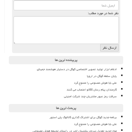
نظر شما در مورد مطلب:
پربیننده ترین ها
ادغام ابزار تولید تصویر اختصاصی گوگل در دستیار هوشمند جمینای
پایان سلطه گوگل در اروپا
علی بابا هوش مصنوعی را ممنوع کرد
کارمندان پیام رسان کاکائو اعتصاب می کنند
سرقت رمز عبور مشتریان چند شرکت امنیتی
پربحث ترین ها
برنامه جدید گوگل برای اشتراک گذاری کاتالوگ پلی استور
علی بابا هوش مصنوعی را ممنوع کرد
موج جدید تعدیل نیروی پشتیبان اوبر در راستای توسعه هوش مصنوعی