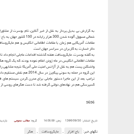
به گزارش بی بدیل پرداز به نقل از خبر آنلاین، تام بوسرت از مشاور
شمالی مسوول آلوده شدن 300 هزار رایانه در 150 كشور جهان به
باج ا
مقامات آمریكایی هم زمان با مقامات اطلاعاتی انگلیس و هم مایكروسا
دلار خسارت به كاربران در سراسر جهان است.
به گفته بوسرت، مایكروسافت هفته گذشته اقدامات عاجلی انجام داد تا ه
مقامات اطلاعاتی انگلیس در ماه ژوئن اعلام نموده بودند كه یك گروه هكری ( Lazarus Group روس) به دولت كره شمالی كمك كر
واشنگتن پست هم به نقل از آژانس امنیت ملی آمریكا نتیجه مشابهی را ا
این گروه در حمله به سونی پیكچرز در سال 2014 هم نقش مستقیم داشت و حالا برای كره شمالی
ترامپ بعد از این ماجرا دستور عاجلی برای مدرن كردن سیستم های 
كسپرسكی هم در نهادهای دولتی گرفته شد تا دست هكرهای روسی از ف
5656
تاریخ انتشار: 1396/09/30
گروه:
مطالب عمومی
بازدید
زمان: 14:05:59
تگهای خبر:
باج افزار
,
مایكروسافت
,
هكر