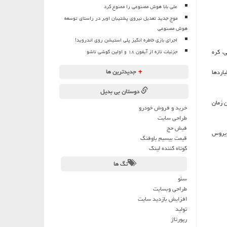
علی بابا هوش مصنوعی را ممنوع کرد
موج جدید تعدیل نیروی پشتیبان اوبر در راستای توسعه
هوش مصنوعی
اجرای بازی خاطره انگیز پلی استیشن روی اندروید!
، كره
جزئیات تازه از آیفون ۱۸ و اولین گوشی تاشو
+
جدیدترین ها
اردها
دوستان بی بدیل
ن زمان
خرید و فروش خودرو
طراحی سایت
فیش حج
ویروس
قیمت بیسیم باوفنگ
کوتاه کننده لینک
تگ ها
سئو
طراحی وبسایت
افزایش بازدید سایت
تولید
رپورتاژ