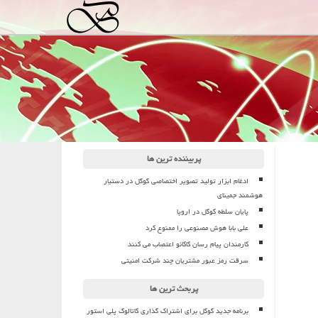
پربیننده ترین ها
ادغام ابزار تولید تصویر اختصاصی گوگل در دستیار
هوشمند جمینای
پایان سلطه گوگل در اروپا
علی بابا هوش مصنوعی را ممنوع کرد
کارمندان پیام رسان کاکائو اعتصاب می کنند
سرقت رمز عبور مشتریان چند شرکت امنیتی
پربحث ترین ها
برنامه جدید گوگل برای اشتراک گذاری کاتالوگ پلی استور