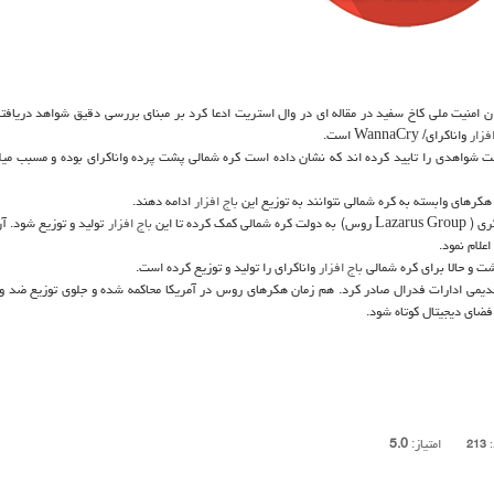
ان امنیت ملی كاخ سفید در مقاله ای در وال استریت ادعا كرد بر مبنای بررسی دقیق شواهد دریافتی
فزار
واناكرای/ WannaCry است.
فت شواهدی را تایید كرده اند كه نشان داده است كره شمالی پشت پرده واناكرای بوده و مسبب میلی
كرهای وابسته به كره شمالی نتوانند به توزیع این
باج افزار
ادامه دهند.
ده تا این
باج افزار
تولید و توزیع شود. آ
علام نمود.
باج افزار
واناكرای را تولید و توزیع كرده است.
قدیمی ادارات فدرال صادر كرد. هم زمان هكرهای روس در آمریكا محاكمه شده و جلوی توزیع ضد 
ضای دیجیتال كوتاه شود.
امتیاز:
5.0
:
213