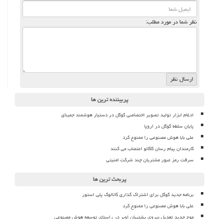
نظر شما در مورد مطلب:
پربیننده ترین ها
ادغام ابزار تولید تصویر اختصاصی گوگل در دستیار هوشمند جمینای
پایان سلطه گوگل در اروپا
علی بابا هوش مصنوعی را ممنوع کرد
کارمندان پیام رسان کاکائو اعتصاب می کنند
سرقت رمز عبور مشتریان چند شرکت امنیتی
پربحث ترین ها
برنامه جدید گوگل برای اشتراک گذاری کاتالوگ پلی استور
علی بابا هوش مصنوعی را ممنوع کرد
موج جدید تعدیل نیروی پشتیبان اوبر در راستای توسعه هوش مصنوعی