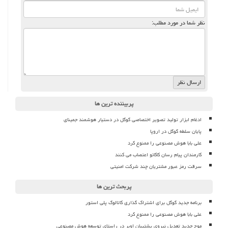
نظر شما در مورد مطلب:
پربیننده ترین ها
ادغام ابزار تولید تصویر اختصاصی گوگل در دستیار هوشمند جمینای
پایان سلطه گوگل در اروپا
علی بابا هوش مصنوعی را ممنوع کرد
کارمندان پیام رسان کاکائو اعتصاب می کنند
سرقت رمز عبور مشتریان چند شرکت امنیتی
پربحث ترین ها
برنامه جدید گوگل برای اشتراک گذاری کاتالوگ پلی استور
علی بابا هوش مصنوعی را ممنوع کرد
موج جدید تعدیل نیروی پشتیبان اوبر در راستای توسعه هوش مصنوعی