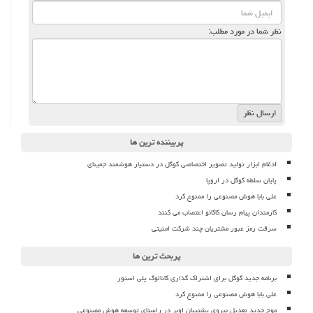
نظر شما در مورد مطلب:
پربیننده ترین ها
ادغام ابزار تولید تصویر اختصاصی گوگل در دستیار هوشمند جمینای
پایان سلطه گوگل در اروپا
علی بابا هوش مصنوعی را ممنوع کرد
کارمندان پیام رسان کاکائو اعتصاب می کنند
سرقت رمز عبور مشتریان چند شرکت امنیتی
پربحث ترین ها
برنامه جدید گوگل برای اشتراک گذاری کاتالوگ پلی استور
علی بابا هوش مصنوعی را ممنوع کرد
موج جدید تعدیل نیروی پشتیبان اوبر در راستای توسعه هوش مصنوعی