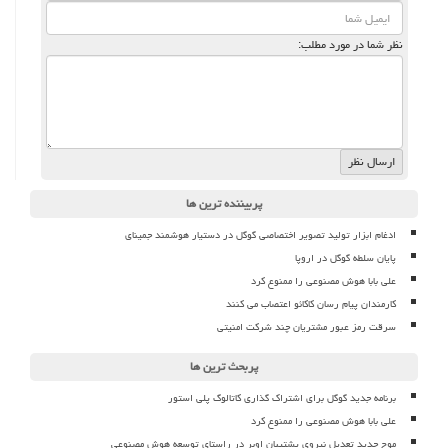
نظر شما در مورد مطلب:
پربیننده ترین ها
ادغام ابزار تولید تصویر اختصاصی گوگل در دستیار هوشمند جمینای
پایان سلطه گوگل در اروپا
علی بابا هوش مصنوعی را ممنوع کرد
کارمندان پیام رسان کاکائو اعتصاب می کنند
سرقت رمز عبور مشتریان چند شرکت امنیتی
پربحث ترین ها
برنامه جدید گوگل برای اشتراک گذاری کاتالوگ پلی استور
علی بابا هوش مصنوعی را ممنوع کرد
موج جدید تعدیل نیروی پشتیبان اوبر در راستای توسعه هوش مصنوعی