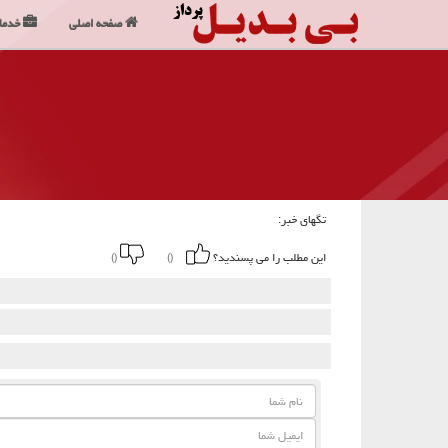
صفحه اصلی
خدما
تگهای خبر:
این مطلب را می پسندید؟
()
()