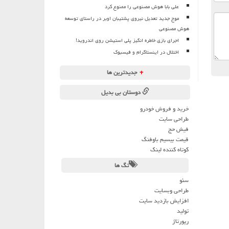
علی بابا هوش مصنوعی را ممنوع کرد
موج جدید تعدیل نیروی پشتیبان اوبر در راستای توسعه
هوش مصنوعی
اجرای بازی خاطره انگیز پلی استیشن روی اندروید!
اختلال در اینستاگرام و فیسبوک
+
جدیدترین ها
دوستان بی بدیل
خرید و فروش خودرو
طراحی سایت
فیش حج
قیمت بیسیم باوفنگ
کوتاه کننده لینک
تگ ها
سئو
طراحی وبسایت
افزایش بازدید سایت
تولید
رپورتاژ