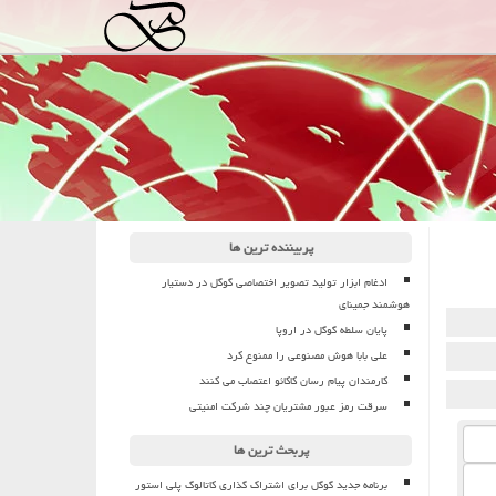
پربیننده ترین ها
ادغام ابزار تولید تصویر اختصاصی گوگل در دستیار
هوشمند جمینای
پایان سلطه گوگل در اروپا
علی بابا هوش مصنوعی را ممنوع کرد
کارمندان پیام رسان کاکائو اعتصاب می کنند
سرقت رمز عبور مشتریان چند شرکت امنیتی
پربحث ترین ها
برنامه جدید گوگل برای اشتراک گذاری کاتالوگ پلی استور