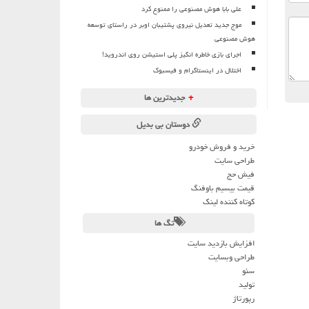
علی بابا هوش مصنوعی را ممنوع کرد
موج جدید تعدیل نیروی پشتیبان اوبر در راستای توسعه
هوش مصنوعی
اجرای بازی خاطره انگیز پلی استیشن روی اندروید!
اختلال در اینستاگرام و فیسبوک
+
جدیدترین ها
دوستان بی بدیل
خرید و فروش خودرو
طراحی سایت
فیش حج
قیمت بیسیم باوفنگ
کوتاه کننده لینک
تگ ها
افزایش بازدید سایت
طراحی وبسایت
سئو
تولید
رپورتاژ