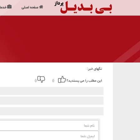
صفحه اصلی
خدما
تگهای خبر:
این مطلب را می پسندید؟
()
()