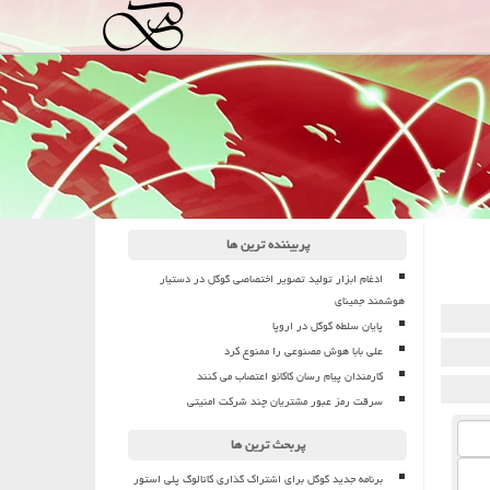
پربیننده ترین ها
ادغام ابزار تولید تصویر اختصاصی گوگل در دستیار
هوشمند جمینای
پایان سلطه گوگل در اروپا
علی بابا هوش مصنوعی را ممنوع کرد
کارمندان پیام رسان کاکائو اعتصاب می کنند
سرقت رمز عبور مشتریان چند شرکت امنیتی
پربحث ترین ها
برنامه جدید گوگل برای اشتراک گذاری کاتالوگ پلی استور